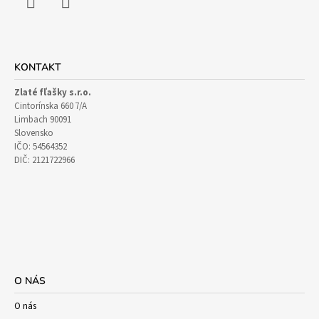
Facebook
Instagram
KONTAKT
Zlaté fľašky s.r.o.
Cintorínska 660 7/A
Limbach 90091
Slovensko
IČO: 54564352
DIČ: 2121722966
O NÁS
O nás