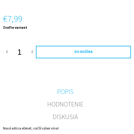
M
E
€7,99
PRE
Jednotková
Zvoľte variant
ŠŤASTIE
cena:
-
ČUČORIEDKOVÉ
VÍNO
€6,99
DO KOŠÍKA
POPIS
HODNOTENIE
DISKUSIA
Nová edícia etikiet, väčší výber vína!