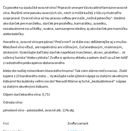
Čo poviete na sladučké ovocné víno? Pripravili sme pre Vás kvalitné famózne ovocné
vína. Rozšírili sme ponuku ovocných vín, nech si môže každý z Vás vychutnať to
svoje pravé. Ovocné vína sú tou pravou voľbou pre naše „nežné polovičky“. Ideálne
ako darček pre manželku, darček pre priateľku, kamarátku, susedku,
nezabudnime na učiteľky, svokra, samozrejme ideálny aj ako darček pre mamičku
alebo babičku.
Hovoríte si, ovocné víno pre pánov? Prečo nie?! Je stále viac obľúbenejšie aj u mužov.
Ríbezľové víno víťazí, ale nepohrdnú ani višňovým, čučoriedkovým, malinovým,
slivkovým. Vyskúšajte dať taký darček napríklad manželovi, otcovi, priateľovi... Je
vášnivý turista? Alebo cyklista? Zvoľte si správnu etiketu a potom stačí sa už len tešiť
z radostného prekvapenia obdarovaného.
Alebo ste radšej milovníkom klasického hrozna? Tak vám dáme niečo naviac. Zlaté
lupene z 23 karátového zlata.... Vyskúšajte naše sýtené nápoje so zlatými okvetnými
lístkami! Na bublinky veľmi nie ste? Nevadí! Máme aj tiché „bezbublinkové“ nápoje
so zlatými okvetnými lístkami.
Objem darčekového vína: 0,75 l
Odroda vína:
jahodové víno – polosladké, ovocné alk. 11% obj.
Kód
Zvoľte variant