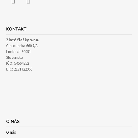
Facebook
Instagram
KONTAKT
Zlaté fľašky s.r.o.
Cintorínska 660 7/A
Limbach 90091
Slovensko
IČO: 54564352
DIČ: 2121722966
O NÁS
O nás