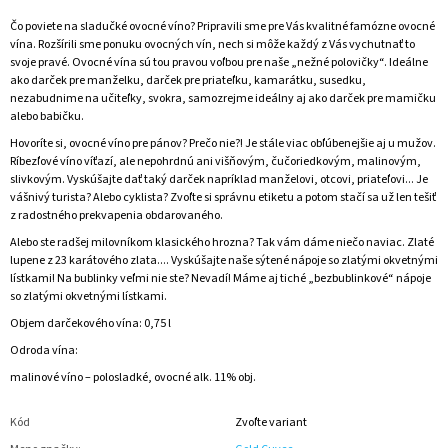
Čo poviete na sladučké ovocné víno? Pripravili sme pre Vás kvalitné famózne ovocné
vína. Rozšírili sme ponuku ovocných vín, nech si môže každý z Vás vychutnať to
svoje pravé. Ovocné vína sú tou pravou voľbou pre naše „nežné polovičky“. Ideálne
ako darček pre manželku, darček pre priateľku, kamarátku, susedku,
nezabudnime na učiteľky, svokra, samozrejme ideálny aj ako darček pre mamičku
alebo babičku.
Hovoríte si, ovocné víno pre pánov? Prečo nie?! Je stále viac obľúbenejšie aj u mužov.
Ríbezľové víno víťazí, ale nepohrdnú ani višňovým, čučoriedkovým, malinovým,
slivkovým. Vyskúšajte dať taký darček napríklad manželovi, otcovi, priateľovi... Je
vášnivý turista? Alebo cyklista? Zvoľte si správnu etiketu a potom stačí sa už len tešiť
z radostného prekvapenia obdarovaného.
Alebo ste radšej milovníkom klasického hrozna? Tak vám dáme niečo naviac. Zlaté
lupene z 23 karátového zlata.... Vyskúšajte naše sýtené nápoje so zlatými okvetnými
lístkami! Na bublinky veľmi nie ste? Nevadí! Máme aj tiché „bezbublinkové“ nápoje
so zlatými okvetnými lístkami.
Objem darčekového vína: 0,75 l
Odroda vína:
malinové víno – polosladké, ovocné alk. 11% obj.
Kód
Zvoľte variant