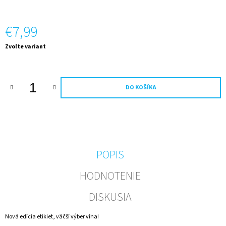
M
E
€7,99
FOTO
Jednotková
Zvoľte variant
VÍNO
cena:
VLASTNÝ
TEXT
A
OBRÁZOK
DO KOŠÍKA
0,75L
(ZLATÝ
PODKLAD)
€11,20
POPIS
HODNOTENIE
DISKUSIA
Nová edícia etikiet, väčší výber vína!