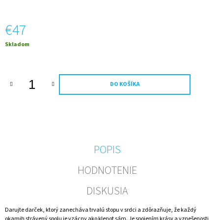
M
E
€47
FOTO
Jednotková
Skladom
VÍNO
cena:
VLASTNÝ
TEXT
A
OBRÁZOK
DO KOŠÍKA
0,75L
(ZLATÝ
PODKLAD)
€11,20
POPIS
HODNOTENIE
DISKUSIA
Darujte darček, ktorý zanecháva trvalú stopu v srdci a zdôrazňuje, že každý
okamih strávený spolu je vzácny ako klenot sám. Je spojením krásy a vznešenosti,