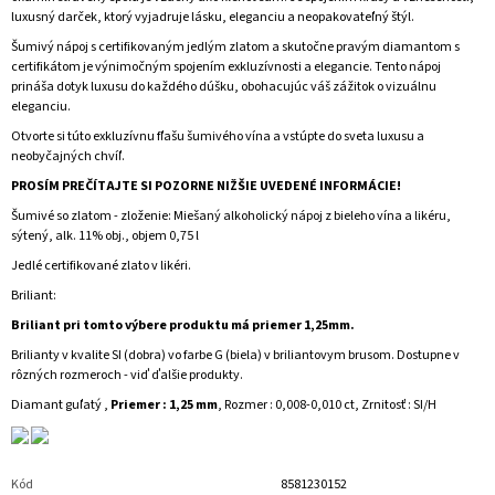
luxusný darček, ktorý vyjadruje lásku, eleganciu a neopakovateľný štýl.
Šumivý nápoj s certifikovaným jedlým zlatom a skutočne pravým diamantom s
certifikátom je výnimočným spojením exkluzívnosti a elegancie. Tento nápoj
prináša dotyk luxusu do každého dúšku, obohacujúc váš zážitok o vizuálnu
eleganciu.
Otvorte si túto exkluzívnu fľašu šumivého vína a vstúpte do sveta luxusu a
neobyčajných chvíľ.
PROSÍM PREČÍTAJTE SI POZORNE NIŽŠIE UVEDENÉ INFORMÁCIE!
Šumivé so zlatom - zloženie: Miešaný alkoholický nápoj z bieleho vína a likéru,
sýtený, alk. 11% obj., objem 0,75 l
Jedlé certifikované zlato v likéri.
Briliant:
Briliant pri tomto výbere produktu má priemer 1,
25mm.
Brilianty v kvalite SI (dobra) vo farbe G (biela) v briliantovym brusom. Dostupne v
rôzných rozmeroch - viď ďalšie produkty.
Diamant guľatý ,
Priemer : 1,25 mm
, Rozmer : 0,008-0,010 ct, Zrnitosť : SI/H
Kód
8581230152