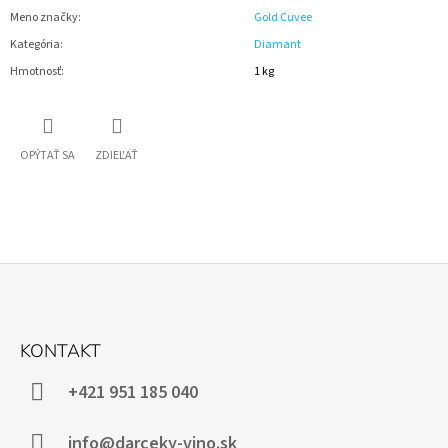
Meno značky
:
Gold Cuvee
Kategória
:
Diamant
Hmotnosť
:
1 kg
OPÝTAŤ SA
ZDIEĽAŤ
Z
Á
KONTAKT
P
Ä
+421 951 185 040
T
I
info@darceky-vino.sk