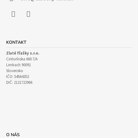
E
Facebook
Instagram
KONTAKT
Zlaté fľašky s.r.o.
Cintorínska 660 7/A
Limbach 90091
Slovensko
IČO: 54564352
DIČ: 2121722966
O NÁS