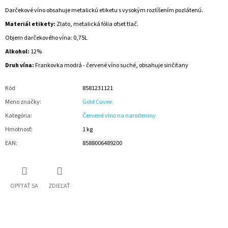
Darčekové víno obsahuje metalickú etiketu s vysokým rozlíšením pozlátenú.
Materiál etikety:
Zlato, metalická fólia ofset tlač.
Objem darčekového vína: 0,75L
Alkohol:
12%
Druh vína:
Frankovka modrá - červené víno suché, obsahuje siričitany
Kód
8581231121
Meno značky
:
Gold Cuvee
Kategória
:
Červené víno na narodeniny
Hmotnosť
:
1 kg
EAN
:
8588006489200
OPÝTAŤ SA
ZDIEĽAŤ