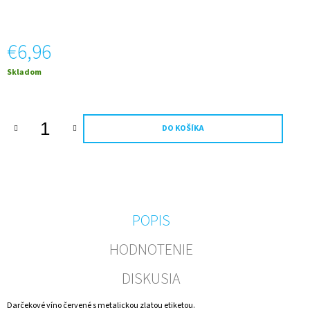
M
E
€6,96
NEALKO
FOTO
Jednotková
Skladom
DARČEK
cena:
PRE
FUTBALISTU
0,75
L
DO KOŠÍKA
–
DARČEKOVÁ
FĽAŠA
S
VLASTNOU
FOTKOU
€7,50
POPIS
HODNOTENIE
DISKUSIA
Darčekové víno červené s metalickou zlatou etiketou.