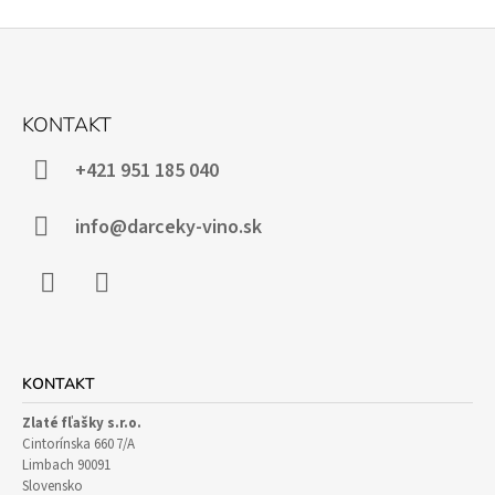
Z
Á
KONTAKT
P
Ä
+421 951 185 040
T
I
info@darceky-vino.sk
E
Facebook
Instagram
KONTAKT
Zlaté fľašky s.r.o.
Cintorínska 660 7/A
Limbach 90091
Slovensko