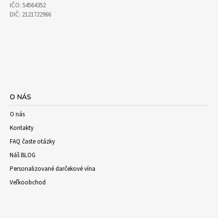
IČO: 54564352
DIČ: 2121722966
O NÁS
O nás
Kontakty
FAQ časte otázky
Náš BLOG
Personalizované darčekové vína
Veľkoobchod