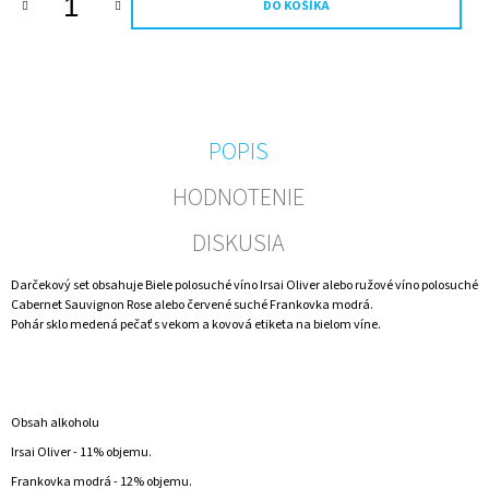
DO KOŠÍKA
M
E
NEALKO
FOTO
DARČEK
PRE
POPIS
FUTBALISTU
0,75
HODNOTENIE
L
–
DARČEKOVÁ
DISKUSIA
FĽAŠA
S
Darčekový set obsahuje Biele polosuché víno Irsai Oliver alebo ružové víno polosuché
VLASTNOU
Cabernet Sauvignon Rose alebo červené suché Frankovka modrá.
FOTKOU
Pohár sklo medená pečať s vekom a kovová etiketa na bielom víne.
€7,50
Obsah alkoholu
Irsai Oliver - 11% objemu.
Frankovka modrá - 12% objemu.