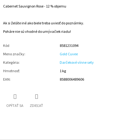
Cabernet Sauvignon Rose - 12 % objemu
Ak si želáte iné ako biele treba uviesť do poznámky.
Poháre nie sú vhodné do umývačiek riadu!
Kód
8581231094
Meno značky
:
Gold Cuvee
Kategória
:
Darčekové vínne sety
Hmotnosť
:
1 kg
EAN
:
8588006489606
OPÝTAŤ SA
ZDIEĽAŤ