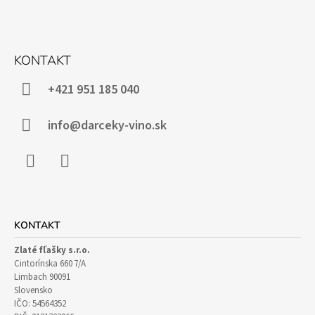
Z
Á
KONTAKT
P
Ä
+421 951 185 040
T
I
info@darceky-vino.sk
E
Facebook
Instagram
KONTAKT
Zlaté fľašky s.r.o.
Cintorínska 660 7/A
Limbach 90091
Slovensko
IČO: 54564352