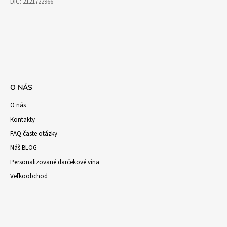
DIČ: 2121722966
O NÁS
O nás
Kontakty
FAQ časte otázky
Náš BLOG
Personalizované darčekové vína
Veľkoobchod