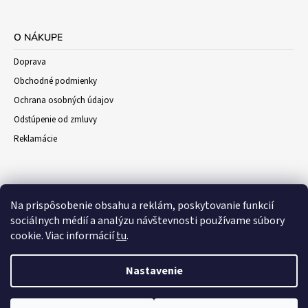
O NÁKUPE
Doprava
Obchodné podmienky
Ochrana osobných údajov
Odstúpenie od zmluvy
Reklamácie
Na prispôsobenie obsahu a reklám, poskytovanie funkcií
sociálnych médií a analýzu návštevnosti používame súbory
cookie. Viac informácií
tu
.
Nastavenie
© 2026 Darceky-vino.sk. Všetky práva
a
Vytvoril Shoptet
WEBHUT.sk