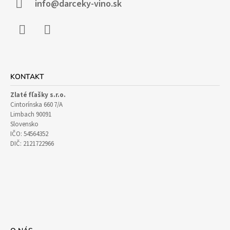
I
info@darceky-vino.sk
E
Facebook
Instagram
KONTAKT
Zlaté fľašky s.r.o.
Cintorínska 660 7/A
Limbach 90091
Slovensko
IČO: 54564352
DIČ: 2121722966