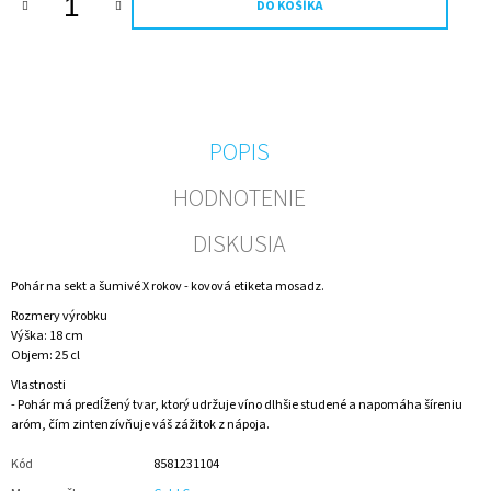
DO KOŠÍKA
M
E
1,5
L
NEALKO
JAHODOVÉ
POPIS
ŠAMPANSKÉ
PRE
HODNOTENIE
FUTBALISTU
–
DETSKÉ
DISKUSIA
ŠAMPANSKÉ
|
Pohár na sekt a šumivé X rokov - kovová etiketa mosadz.
DARČEK
NA
Rozmery výrobku
MIERU
Výška: 18 cm
Objem: 25 cl
€12,50
Vlastnosti
-
Pohár má predĺžený tvar, ktorý udržuje víno dlhšie studené a napomáha šíreniu
aróm, čím zintenzívňuje váš zážitok z nápoja.
Kód
8581231104