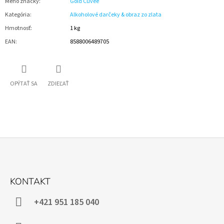
Meno značky
:
Gold Cuvee
Kategória
:
Alkoholové darčeky & obraz zo zlata
Hmotnosť
:
1 kg
EAN
:
8588006489705
OPÝTAŤ SA
ZDIEĽAŤ
Z
Á
KONTAKT
P
Ä
+421 951 185 040
T