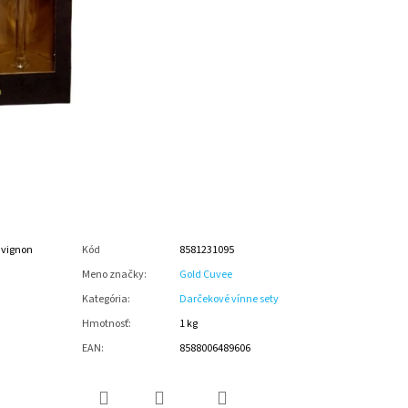
uvignon
Kód
8581231095
Meno značky
:
Gold Cuvee
Kategória
:
Darčekové vínne sety
Hmotnosť
:
1 kg
EAN
:
8588006489606