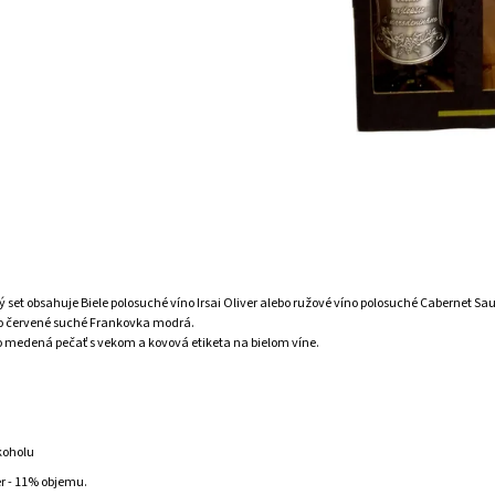
 set obsahuje Biele polosuché víno Irsai Oliver alebo ružové víno polosuché Cabernet Sa
o červené suché Frankovka modrá.
o medená pečať s vekom a kovová etiketa na bielom víne.
koholu
er - 11% objemu.