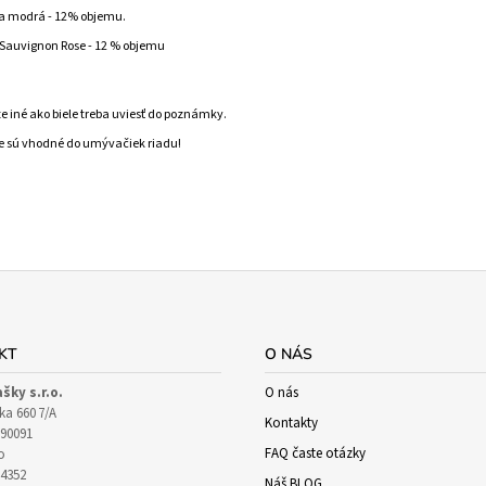
a modrá - 12% objemu.
Sauvignon Rose - 12 % objemu
te iné ako biele treba uviesť do poznámky.
e sú vhodné do umývačiek riadu!
KT
O NÁS
ašky s.r.o.
O nás
ka 660 7/A
Kontakty
90091
FAQ časte otázky
o
64352
Náš BLOG