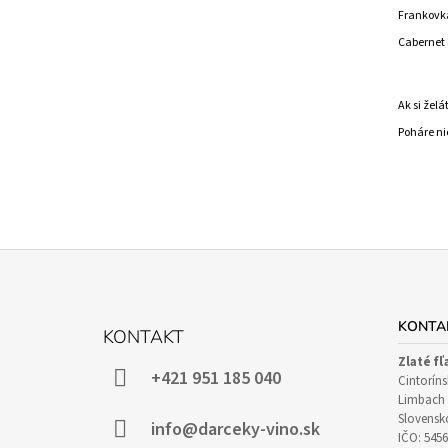
Frankovk
Cabernet 
Ak si želá
Poháre ni
Z
Á
KONTA
KONTAKT
P
Zlaté fľ
Ä
+421 951 185 040
Cintoríns
T
Limbach 
Slovensk
I
info@darceky-vino.sk
IČO: 545