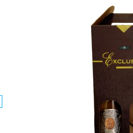
0,75 L
(FAREBNÁ FOTKA)
€15,94
€11,20