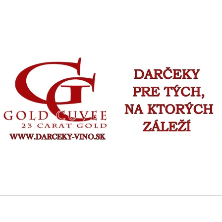
ČO POTREBUJETE NÁJSŤ?
HĽADAŤ
ODPORÚČAME
GOLD CUVEE ŠUMIVÉ SO ZLATOM - VÁŠ TEXT -
FOTO VÍNO VLAST