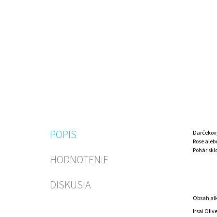
POPIS
Darčekový
Rose aleb
Pohár skl
HODNOTENIE
DISKUSIA
Obsah al
Irsai Oliv