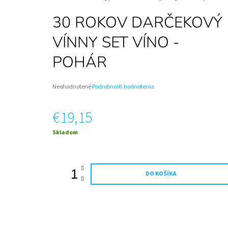
FUTBALISTU – DETSKÉ ŠAMPANSKÉ | DARČEK
NA MIERU
30 ROKOV DARČEKOVÝ
€12,50
VÍNNY SET VÍNO -
POHÁR
Priemerné
Neohodnotené
Podrobnosti hodnotenia
hodnotenie
produktu
€19,15
je
0,0
z
Jednotková
Skladom
5
cena:
hviezdičiek.
DO KOŠÍKA