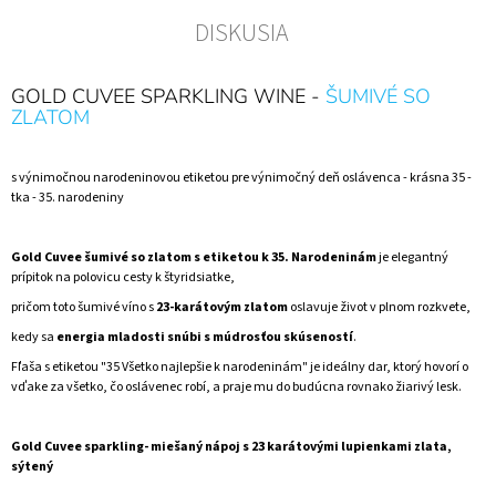
DISKUSIA
GOLD CUVEE SPARKLING WINE -
ŠUMIVÉ SO
ZLATOM
s výnimočnou narodeninovou etiketou pre výnimočný deň oslávenca - krásna 35 -
tka - 35. narodeniny
Gold Cuvee šumivé so zlatom s etiketou k 35. Narodeninám
je elegantný
prípitok na polovicu cesty k štyridsiatke,
pričom toto šumivé víno s
23-karátovým zlatom
oslavuje život v plnom rozkvete,
kedy sa
energia mladosti snúbi s múdrosťou skúseností
.
Fľaša s etiketou "35 Všetko najlepšie k narodeninám" je ideálny dar, ktorý hovorí o
vďake za všetko, čo oslávenec robí, a praje mu do budúcna rovnako žiarivý lesk.
Gold Cuvee sparkling- miešaný nápoj s 23 karátovými lupienkami zlata,
sýtený