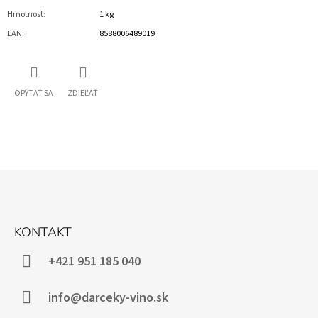
Hmotnosť
:
1 kg
EAN
:
8588006489019
OPÝTAŤ SA
ZDIEĽAŤ
Z
Á
KONTAKT
P
Ä
+421 951 185 040
T
I
info@darceky-vino.sk
E