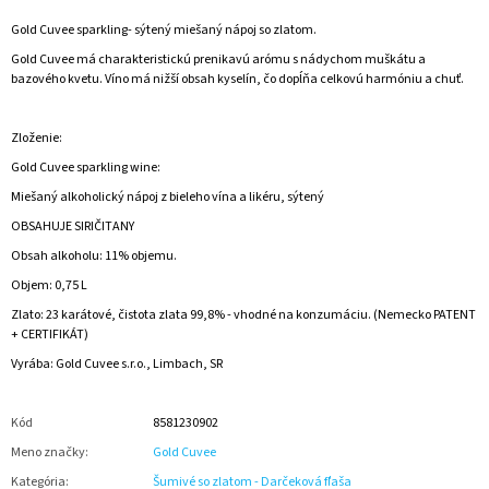
Gold Cuvee sparkling- sýtený miešaný nápoj so zlatom.
Gold Cuvee má charakteristickú prenikavú arómu s nádychom muškátu a
bazového kvetu. Víno má nižší obsah kyselín, čo dopĺňa celkovú harmóniu a chuť.
Zloženie:
Gold Cuvee sparkling wine:
Miešaný alkoholický nápoj z bieleho vína a likéru, sýtený
OBSAHUJE SIRIČITANY
Obsah alkoholu: 11% objemu.
Objem: 0,75 L
Zlato: 23 karátové, čistota zlata 99,8% - vhodné na konzumáciu. (Nemecko PATENT
+ CERTIFIKÁT)
Vyrába: Gold Cuvee s.r.o., Limbach, SR
Kód
8581230902
Meno značky
:
Gold Cuvee
Kategória
:
Šumivé so zlatom - Darčeková fľaša