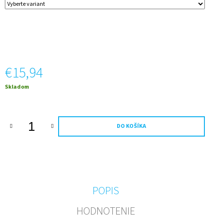
M
E
GOLD
CUVEE
ŠUMIVÉ
SO
€15,94
ZLATOM
-
Jednotková
Skladom
VÁŠ
cena:
TEXT
-
0,75
L
DO KOŠÍKA
€15,94
POPIS
HODNOTENIE