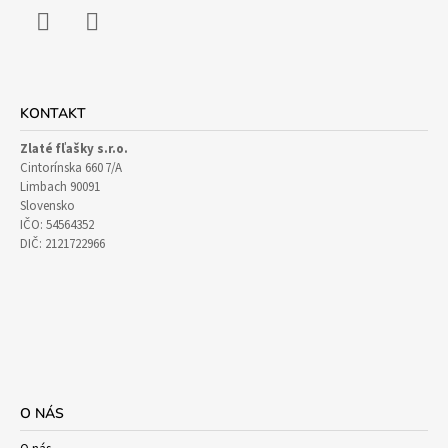
Facebook
Instagram
KONTAKT
Zlaté fľašky s.r.o.
Cintorínska 660 7/A
Limbach 90091
Slovensko
IČO: 54564352
DIČ: 2121722966
O NÁS