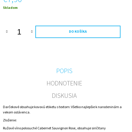
M
Jednotková
Skladom
E
cena:
FRANKOVKA
MODRÁ
DO KOŠÍKA
-
FOTO
VÍNO
VLASTNÝ
TEXT
A
OBRÁZOK
0,75L
POPIS
(ZLATY
PODKLAD))
HODNOTENIE
€7,80
DISKUSIA
Darčekové obsahuje kovovú etiketu s textom: Všetko najlepšie k narodeninám a
vekom oslávenca.
Zloženie:
Ružové víno polosuché Cabernet Sauvignon Rose, obsahuje siričitany