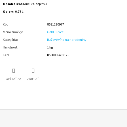
Obsah alkoholu:
12% objemu.
Objem:
0,75 L
Kód
8581230977
Meno značky
:
Gold Cuvee
Kategória
:
Ružové víno na narodeniny
Hmotnosť
:
1 kg
EAN
:
8588006489125
OPÝTAŤ SA
ZDIEĽAŤ
Z