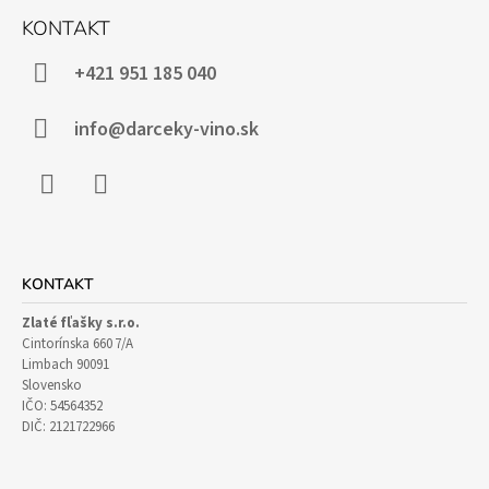
Á
KONTAKT
P
Ä
+421 951 185 040
T
I
info@darceky-vino.sk
E
Facebook
Instagram
KONTAKT
Zlaté fľašky s.r.o.
Cintorínska 660 7/A
Limbach 90091
Slovensko
IČO: 54564352
DIČ: 2121722966