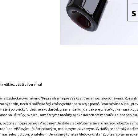
a etikiet, väčší výber vína!
e na sladučké ovocné víno? Pripravili sme pre Vás kvalitné famózne ovocné vína. Rozšírili
ocných vín, nech si môže každý z Vás vychutnať to svoje pravé. Ovocné vína sú tou pra
„nežné polovičky“. Ideálne ako darček pre manželku, darček pre priateľku, kamarátku, 
me na učiteľky, svokra, samozrejme ideálny aj ako darček pre mamičku alebo babičku
i, ovocné víno pre pánov? Prečo nie?! Je stále viac obľúbenejšie aj u mužov. Ríbezľové víno
rdnú ani višňovým, čučoriedkovým, malinovým, slivkovým. Vyskúšajte dať taký darče
manželovi, otcovi, priateľovi... Je vášnivý turista? Alebo cyklista? Zvoľte si správnu etike