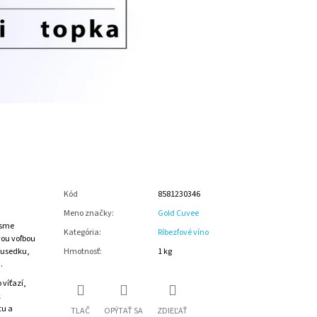
Kód
8581230346
Meno značky
:
Gold Cuvee
 sme
Kategória
:
Ríbezľové víno
vou voľbou
susedku,
Hmotnosť
:
1 kg
.
 víťazí,
k
tu a
TLAČ
OPÝTAŤ SA
ZDIEĽAŤ