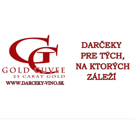
ČO POTREBUJETE NÁJSŤ?
HĽADAŤ
ODPORÚČAME
GOLD CUVEE ŠUMIVÉ SO ZLATOM - VÁŠ TEXT -
FOTO VÍNO VLAST