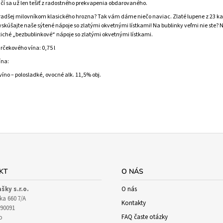
čí sa už len tešiť z radostného prekvapenia obdarovaného.
 radšej milovníkom klasického hrozna? Tak vám dáme niečo naviac. Zlaté lupene z 23 k
 Vyskúšajte naše sýtené nápoje so zlatými okvetnými lístkami! Na bublinky veľmi nie ste? 
iché „bezbublinkové“ nápoje so zlatými okvetnými lístkami.
čekového vína: 0,75 l
ína:
víno – polosladké, ovocné alk. 11,5% obj.
KT
O NÁS
ašky s.r.o.
O nás
ka 660 7/A
Kontakty
90091
FAQ časte otázky
o