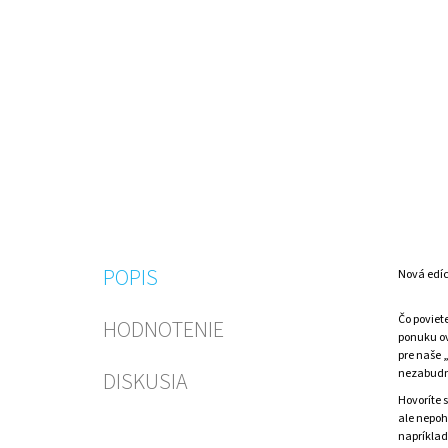
POPIS
Nová edíci
Čo poviet
HODNOTENIE
ponuku ov
pre naše 
nezabudni
DISKUSIA
Hovoríte s
ale nepoh
napríklad 