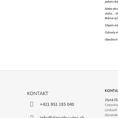
potom sta
Alebo ste
zlata....
Máme aj t
Objem dar
Odroda v
ríbezľové 
Z
Á
KONTA
KONTAKT
P
Zlaté fľ
Ä
+421 951 185 040
Cintoríns
T
Limbach 
Slovensk
info@darceky-vino.sk