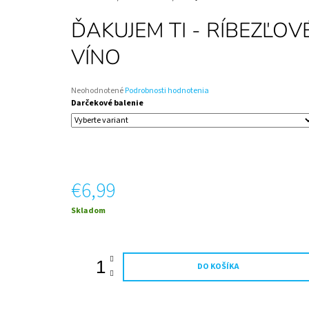
FUTBALISTU – DETSKÉ ŠAMPANSKÉ | DARČEK
NA MIERU
ĎAKUJEM TI - RÍBEZĽOV
€12,50
VÍNO
Priemerné
Neohodnotené
Podrobnosti hodnotenia
hodnotenie
Darčekové balenie
produktu
je
0,0
z
5
hviezdičiek.
€6,99
Jednotková
Skladom
cena:
DO KOŠÍKA