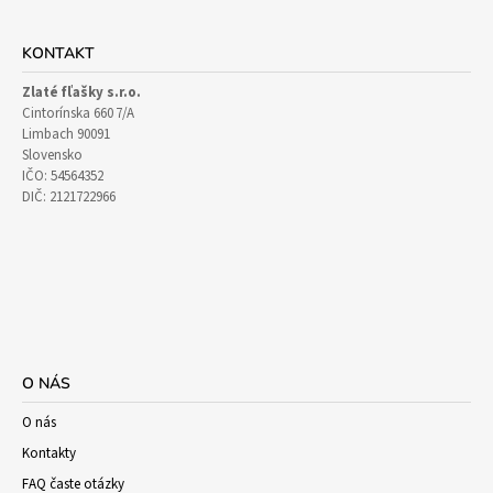
KONTAKT
Zlaté fľašky s.r.o.
Cintorínska 660 7/A
Limbach 90091
Slovensko
IČO: 54564352
DIČ: 2121722966
O NÁS
O nás
Kontakty
FAQ časte otázky