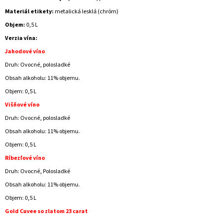
Materiál etikety:
metalická lesklá (chróm)
Objem:
0,5 L
Verzia vína:
Jahodové víno
Druh: Ovocné, polosladké
Obsah alkoholu: 11% objemu.
Objem: 0,5 L
Višňové víno
Druh: Ovocné, polosladké
Obsah alkoholu: 11% objemu.
Objem: 0,5 L
Ríbezľové ​​víno
Druh: Ovocné, Polosladké
Obsah alkoholu: 11% objemu.
Objem: 0,5 L
Gold Cuvee so zlatom 23 carat