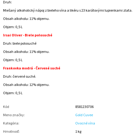
Druh:
Miešaný alkoholický nápoj z bieleho vína a likéru s 23 karátovými lupienkami zlata.
Obsah alkoholu: 11% objemu.
Objem: 0,5 L
Irsai Oliver - Biele polosuché
Druh: biele polosuché
Obsah alkoholu: 11% objemu.
Objem: 0,5 L
Frankovka modrá - Červené suché
Druh: červené suché.
Obsah alkoholu: 12% objemu.
Objem: 0,5 L
Kód
8581230706
Meno značky
:
Gold Cuvee
Kategória
:
Ovocné vína
Hmotnosť
:
1 kg