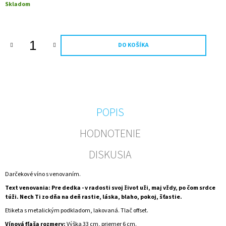
Jednotková
Skladom
M
cena:
E
60
DO KOŠÍKA
ROKOV
ZLATÉ
ŠUMIVÉ
0,75
L
NARODENINY
KOVOVÁ
ETIKE
POPIS
€15,94
HODNOTENIE
DISKUSIA
Darčekové víno s venovaním.
Text venovania: Pre dedka - v radosti svoj život uži, maj vždy, po čom srdce
túži. Nech Ti zo dňa na deň rastie, láska, blaho, pokoj, šťastie.
Etiketa s metalickým podkladom, lakovaná. Tlač offset.
Vínová fľaša rozmery:
Výška 33 cm, priemer 6 cm.