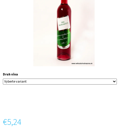
5
Á
hviezdičiek.
J
S
Ť
?
HĽADAŤ
Druh vína
O
D
P
O
R
Ú
€5,24
Č
A