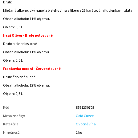
Druh:
Miešaný alkoholický nápoj z bieleho vína a likéru s 23 karátovými lupienkami zlata.
Obsah alkoholu: 11% objemu.
Objem: 0,5 L
Irsai Oliver - Biele polosuché
Druh: biele polosuché
Obsah alkoholu: 11% objemu.
Objem: 0,5 L
Frankovka modrá - Červené suché
Druh: červené suché.
Obsah alkoholu: 12% objemu.
Objem: 0,5 L
Kód
8581230703
Meno značky
:
Gold Cuvee
Kategória
:
Ovocné vína
Hmotnosť
:
1 kg