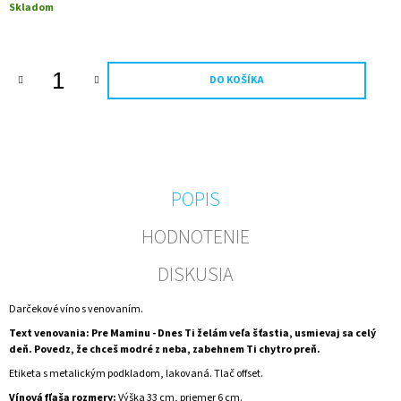
Jednotková
Skladom
M
cena:
E
NARODENINY
DO KOŠÍKA
-
VTIPNÁ
ETIKETA
-
DARČEKOVÉ
VÍNO
€5,24
POPIS
HODNOTENIE
DISKUSIA
Darčekové víno s venovaním.
Text venovania: Pre Maminu - Dnes Ti želám veľa šťastia, usmievaj sa celý
deň. Povedz, že chceš modré z neba, zabehnem Ti chytro preň.
Etiketa s metalickým podkladom, lakovaná. Tlač offset.
Vínová fľaša rozmery:
Výška 33 cm, priemer 6 cm.