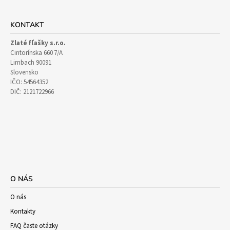
KONTAKT
Zlaté fľašky s.r.o.
Cintorínska 660 7/A
Limbach 90091
Slovensko
IČO: 54564352
DIČ: 2121722966
O NÁS
O nás
Kontakty
FAQ časte otázky