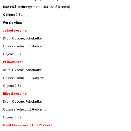
Materiál etikety:
metalická lesklá (chróm)
Objem:
0,5 L
Verzia vína:
Jahodové víno
Druh: Ovocné, polosladké
Obsah alkoholu: 11% objemu.
Objem: 0,5 L
Višňové víno
Druh: Ovocné, polosladké
Obsah alkoholu: 11% objemu.
Objem: 0,5 L
Ríbezľové ​​víno
Druh: Ovocné, Polosladké
Obsah alkoholu: 11% objemu.
Objem: 0,5 L
Gold Cuvee so zlatom 23 carat