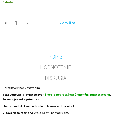
Jednotková
Skladom
M
cena:
E
NEALKO
DO KOŠÍKA
SEKT
S
ETIKETOU
NA
MIERU
–
ELEGANTNÝ
DARČEK
POPIS
S
OSOBNÝM
HODNOTENIE
VENOVANÍM
€14,90
DISKUSIA
Darčekové víno s venovaním.
Text venovania: Priateľstvo -
Život je popretkávaný mnohými priateľstvami
,
to naše je však výnimočné
Etiketa s metalickým podkladom, lakovaná. Tlač offset.
Vínová fľaša rozmery:
Výška 33 cm, priemer 6 cm.