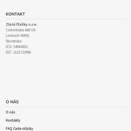
KONTAKT
Zlaté fľašky s.r.o.
Cintorínska 660 7/A
Limbach 90091
Slovensko
IČO: 54564352
DIČ: 2121722966
O NÁS
O nás
Kontakty
FAQ časte otázky