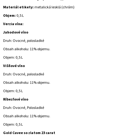
Materiál etikety:
metalická lesklá (chróm)
Objem:
0,5 L
Verzia vína:
Jahodové víno
Druh: Ovocné, polosladké
Obsah alkoholu: 11% objemu.
Objem: 0,5 L
Višňové víno
Druh: Ovocné, polosladké
Obsah alkoholu: 11% objemu.
Objem: 0,5 L
Ríbezľové ​​víno
Druh: Ovocné, Polosladké
Obsah alkoholu: 11% objemu.
Objem: 0,5 L
Gold Cuvee so zlatom 23 carat