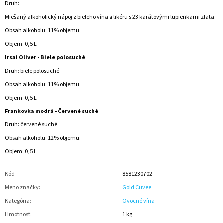
Druh:
Miešaný alkoholický nápoj z bieleho vína a likéru s 23 karátovými lupienkami zlata.
Obsah alkoholu: 11% objemu.
Objem: 0,5 L
Irsai Oliver - Biele polosuché
Druh: biele polosuché
Obsah alkoholu: 11% objemu.
Objem: 0,5 L
Frankovka modrá - Červené suché
Druh: červené suché.
Obsah alkoholu: 12% objemu.
Objem: 0,5 L
Kód
8581230702
Meno značky
:
Gold Cuvee
Kategória
:
Ovocné vína
Hmotnosť
:
1 kg