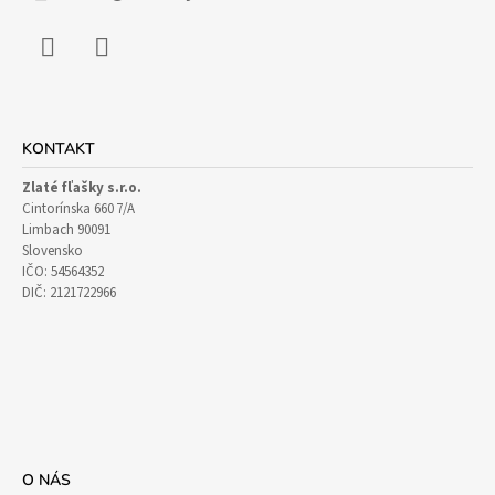
E
Facebook
Instagram
KONTAKT
Zlaté fľašky s.r.o.
Cintorínska 660 7/A
Limbach 90091
Slovensko
IČO: 54564352
DIČ: 2121722966
O NÁS