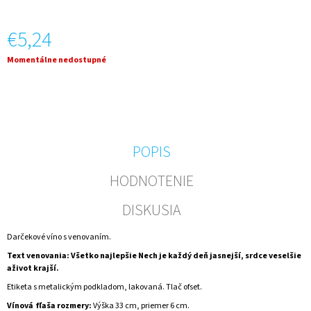
M
E
€5,24
55
Jednotková
Momentálne nedostupné
ROKOV
cena:
GOLD
CUVEE
ŠUMIVÉ
SO
ZLATOM
€15,94
POPIS
HODNOTENIE
DISKUSIA
Darčekové víno s venovaním.
Text venovania: Všetko najlepšie Nech je každý deň jasnejší, srdce veselšie
aživot krajší.
Etiketa s metalickým podkladom, lakovaná. Tlač ofset.
Vínová fľaša rozmery:
Výška 33 cm, priemer 6 cm.