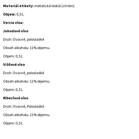
Materiál etikety:
metalická lesklá (chróm)
Objem:
0,5 L
Verzia vína:
Jahodové víno
Druh: Ovocné, polosladké
Obsah alkoholu: 11% objemu.
Objem: 0,5 L
Višňové víno
Druh: Ovocné, polosladké
Obsah alkoholu: 11% objemu.
Objem: 0,5 L
Ríbezľové ​​víno
Druh: Ovocné, Polosladké
Obsah alkoholu: 11% objemu.
Objem: 0,5 L