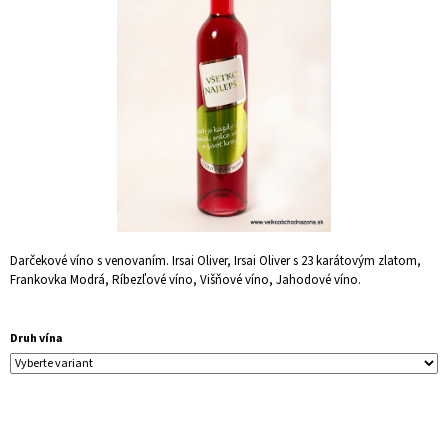
5
Á
hviezdičiek.
J
S
Ť
?
HĽADAŤ
Darčekové víno s venovaním. Irsai Oliver, Irsai Oliver s 23 karátovým zlatom,
Frankovka Modrá, Ríbezľové víno, Višňové víno, Jahodové víno.
O
D
Druh vína
P
O
R
Ú
Č
A