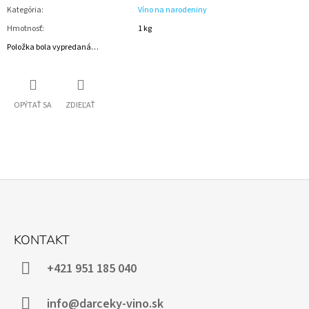
Kategória
:
Víno na narodeniny
Hmotnosť
:
1 kg
Položka bola vypredaná…
OPÝTAŤ SA
ZDIEĽAŤ
Z
Á
KONTAKT
P
Ä
+421 951 185 040
T
I
info@darceky-vino.sk