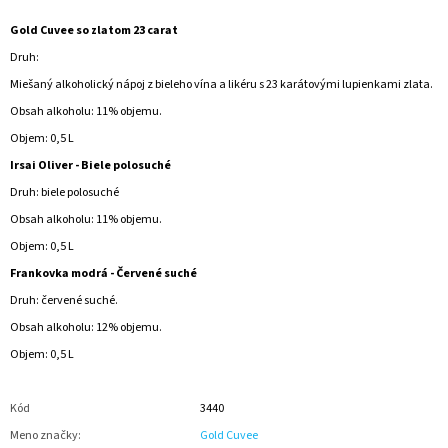
Gold Cuvee so zlatom 23 carat
Druh:
Miešaný alkoholický nápoj z bieleho vína a likéru s 23 karátovými lupienkami zlata.
Obsah alkoholu: 11% objemu.
Objem: 0,5 L
Irsai Oliver - Biele polosuché
Druh: biele polosuché
Obsah alkoholu: 11% objemu.
Objem: 0,5 L
Frankovka modrá - Červené suché
Druh: červené suché.
Obsah alkoholu: 12% objemu.
Objem: 0,5 L
Kód
3440
Meno značky
:
Gold Cuvee