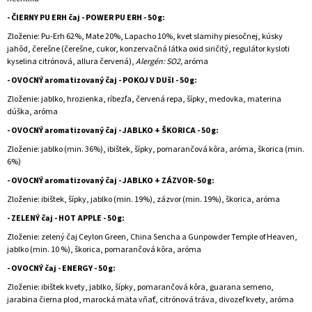
- ČIERNY PU ERH čaj - POWER PU ERH - 50 g:
Zloženie: Pu-Erh 62%, Mate 20%, Lapacho 10%, kvet slamihy piesočnej, kúsky
jahôd, čerešne (čerešne, cukor, konzervačná látka oxid siričitý, regulátor kysloti
kyselina citrónová, allura červená),
Alergén: SO2,
aróma
- OVOCNÝ aromatizovaný čaj - POKOJ V DUšI - 50 g:
Zloženie: jablko, hrozienka, ríbezľa, červená repa, šípky, medovka, materina
dúška, aróma
- OVOCNÝ aromatizovaný čaj - JABLKO + ŠKORICA - 50 g:
Zloženie: jablko (min. 36%), ibištek, šípky, pomarančová kôra, aróma, škorica (min.
6%)
- OVOCNÝ aromatizovaný čaj - JABLKO + ZÁZVOR- 50 g:
Zloženie: ibištek, šípky, jablko (min. 19%), zázvor (min. 19%), škorica, aróma
- ZELENÝ čaj - HOT APPLE - 50 g:
Zloženie: zelený čaj Ceylon Green, China Sencha a Gunpowder Temple of Heaven,
jablko (min. 10 %), škorica, pomarančová kôra, aróma
- OVOCNÝ čaj - ENERGY - 50 g:
Zloženie: ibištek kvety, jablko, šípky, pomarančová kôra, guarana semeno,
jarabina čierna plod, marocká mäta vňať, citrónová tráva, divozeľ kvety, aróma