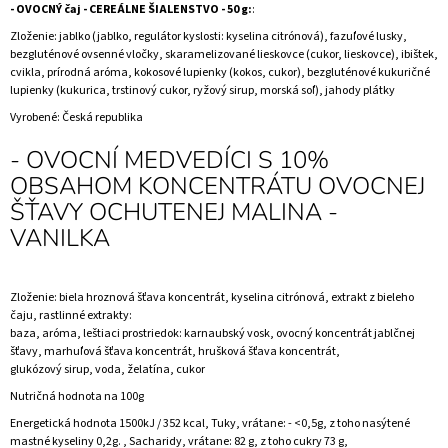
-
OVOCNÝ čaj - CEREÁLNE ŠIALENSTVO - 50 g:
:
Zloženie: jablko (jablko, regulátor kyslosti: kyselina citrónová), fazuľové lusky,
bezgluténové ovsenné vločky, skaramelizované lieskovce (cukor, lieskovce), ibištek,
cvikla, prírodná aróma, kokosové lupienky (kokos, cukor), bezgluténové kukuričné
lupienky (kukurica, trstinový cukor, ryžový sirup, morská soľ), jahody plátky
Vyrobené:
Česká republika
- OVOCNÍ MEDVEDÍCI S 10%
OBSAHOM KONCENTRÁTU OVOCNEJ
ŠŤAVY OCHUTENEJ MALINA -
VANILKA
Zloženie: biela hroznová šťava koncentrát, kyselina citrónová, extrakt z bieleho
čaju, rastlinné extrakty:
baza, aróma, leštiaci prostriedok: karnaubský vosk, ovocný koncentrát jablčnej
šťavy, marhuľová šťava koncentrát, hrušková šťava koncentrát,
glukózový sirup, voda, želatína, cukor
Nutričná hodnota na 100g
Energetická hodnota 1500kJ / 352 kcal, Tuky, vrátane: - <0,5g, z toho nasýtené
mastné kyseliny 0,2g. , Sacharidy, vrátane: 82 g, z toho cukry 73 g,