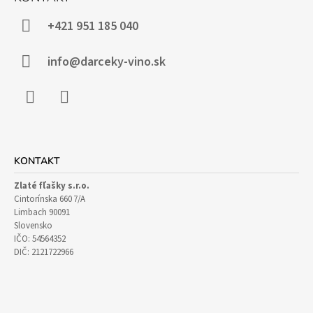
P
Ä
+421 951 185 040
T
I
info@darceky-vino.sk
E
Facebook
Instagram
KONTAKT
Zlaté fľašky s.r.o.
Cintorínska 660 7/A
Limbach 90091
Slovensko
IČO: 54564352
DIČ: 2121722966