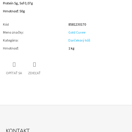
Proteín 5g, Soľ 0,07g
Hmotnosť: 50g
Kód
8581230170
Meno značky
:
Gold Cuvee
Kategória
:
Darčekový kôš
Hmotnosť
:
1 kg
OPÝTAŤ SA
ZDIEĽAŤ
Z
Á
KONTAKT