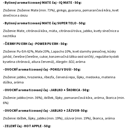
- Bylinný aromatizovaný MATE čaj - IQ MATE - 50 g:
Zloženie: Zloženie: Mate (min. 73%), ginkgo, guarana, pomarančová kôra, kvet
slnečnice a slezu
- Bylinný aromatizovaný MATE čaj SUPER TELO - 50 g:
Zloženie: Mate, citrónová kôra, mäta, citrónová tráva, jablko, kvety slnečnice a
nechtíka
- ČIERNY PU ERH čaj - POWER PU ERH - 50 g:
Zloženie: Pu-Erh 62%, Mate 20%, Lapacho 10%, kvet slamihy piesočnej, kúsky
jahôd, čerešne (čerešne, cukor, konzervačná látka oxid siričitý, regulátor kysloti
kyselina citrónová, allura červená),
Alergén: SO2,
aróma
- OVOCNÝ aromatizovaný čaj - POKOJ V DUšI - 50 g:
Zloženie: jablko, hrozienka, ríbezľa, červená repa, šípky, medovka, materina
dúška, aróma
- OVOCNÝ aromatizovaný čaj - JABLKO + ŠKORICA - 50 g:
Zloženie: jablko (min. 36%), ibištek, šípky, pomarančová kôra, aróma, škorica (min.
6%)
- OVOCNÝ aromatizovaný čaj - JABLKO + ZÁZVOR- 50 g:
Zloženie: ibištek, šípky, jablko (min. 19%), zázvor (min. 19%), škorica, aróma
- ZELENÝ čaj - HOT APPLE - 50 g: