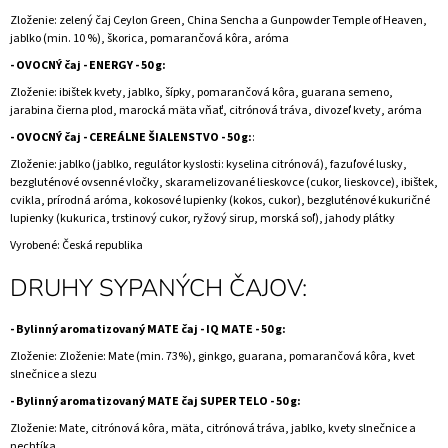
Zloženie: zelený čaj Ceylon Green, China Sencha a Gunpowder Temple of Heaven,
jablko (min. 10 %), škorica, pomarančová kôra, aróma
- OVOCNÝ čaj - ENERGY - 50 g:
Zloženie: ibištek kvety, jablko, šípky, pomarančová kôra, guarana semeno,
jarabina čierna plod, marocká mäta vňať, citrónová tráva, divozeľ kvety, aróma
-
OVOCNÝ čaj - CEREÁLNE ŠIALENSTVO - 50 g:
:
Zloženie: jablko (jablko, regulátor kyslosti: kyselina citrónová), fazuľové lusky,
bezgluténové ovsenné vločky, skaramelizované lieskovce (cukor, lieskovce), ibištek,
cvikla, prírodná aróma, kokosové lupienky (kokos, cukor), bezgluténové kukuričné
lupienky (kukurica, trstinový cukor, ryžový sirup, morská soľ), jahody plátky
Vyrobené:
Česká republika
DRUHY SYPANÝCH ČAJOV:
- Bylinný aromatizovaný MATE čaj - IQ MATE - 50 g:
Zloženie: Zloženie: Mate (min. 73%), ginkgo, guarana, pomarančová kôra, kvet
slnečnice a slezu
- Bylinný aromatizovaný MATE čaj SUPER TELO - 50 g:
Zloženie: Mate, citrónová kôra, mäta, citrónová tráva, jablko, kvety slnečnice a
nechtíka