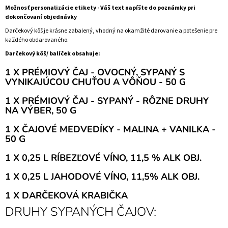
Možnosť personalizácie etikety - Váš text napíšte do poznámky pri
dokončovaní objednávky
Darčekový kôš je krásne zabalený, vhodný na okamžité darovanie a potešenie pre
každého obdarovaného.
Darčekový kôš/ balíček obsahuje:
1 X PRÉMIOVÝ ČAJ - OVOCNÝ, SYPANÝ S
VYNIKAJÚCOU CHUŤOU A VÔŇOU - 50 G
1 X PRÉMIOVÝ ČAJ - SYPANÝ - RÔZNE DRUHY
NA VÝBER, 50 G
1 X ČAJOVÉ MEDVEDÍKY - MALINA + VANILKA -
50 G
1 X 0,25 L RÍBEZĽOVÉ VÍNO, 11,5 % ALK OBJ.
1 X 0,25 L JAHODOVÉ VÍNO, 11,5% ALK OBJ.
1 X DARČEKOVÁ KRABIČKA
DRUHY SYPANÝCH ČAJOV: