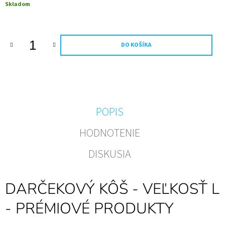
Jednotková
Skladom
M
cena:
E
FOTO
DO KOŠÍKA
VÍNO
VLASTNÝ
TEXT
A
OBRÁZOK
0,75L
(FAREBNÁ
FOTKA)
POPIS
€11,20
HODNOTENIE
DISKUSIA
DARČEKOVÝ KÔŠ - VEĽKOSŤ L
- PRÉMIOVÉ PRODUKTY