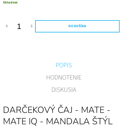
Jednotková
Skladom
M
cena:
E
60
DO KOŠÍKA
ROKOV
ZLATÉ
ŠUMIVÉ
0,75
L
NARODENINY
KOVOVÁ
ETIKE
POPIS
€15,94
HODNOTENIE
DISKUSIA
DARČEKOVÝ ČAJ - MATE -
MATE IQ - MANDALA ŠTÝL