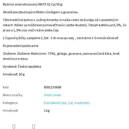
Bylinný aromatizovaný MATE IQ čaj 50 g:
Skvelé povzbudzujúce Mate s Ginkgom a guaranou.
Táto tradičná bylina z Južnej Ameriky si našla cestu do Európy až v posledných
rokoch. Nálev sa môže konzumovať horúci alebo studený. Obsah kofeínu je 6,5%, čo
je asi o 1,5% viac než v káve alebo čaji.
2 čajové lyžičky zalejeme
2,5dl - 3 dl vriacej vody , necháme 3-5 minút lúhovať
Po precedení podávame
Zloženie: Zloženie: Mate (min. 73%), ginkgo, guarana, pomarančová kôra, kvet
slnečnice a slezu
Vyrobené:
Česká republika
hmotnosť: 50 g
Kód
8581230698
Meno značky
:
Gold Cuvee
Kategória
:
Darčekové čaje, čaj. medvedíci
Hmotnosť
:
1 kg