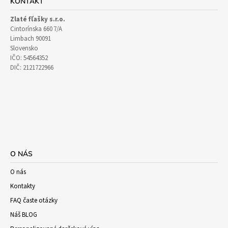
KONTAKT
Zlaté fľašky s.r.o.
Cintorínska 660 7/A
Limbach 90091
Slovensko
IČO: 54564352
DIČ: 2121722966
O NÁS
O nás
Kontakty
FAQ časte otázky
Náš BLOG