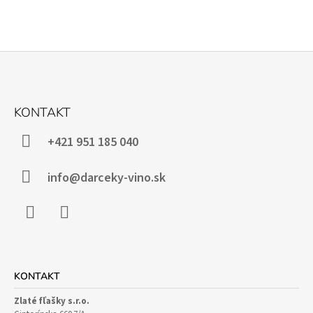
Z
Á
KONTAKT
P
Ä
+421 951 185 040
T
I
info@darceky-vino.sk
E
Facebook
Instagram
KONTAKT
Zlaté fľašky s.r.o.