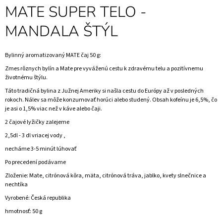
MATE SUPER TELO -
MANDALA ŠTÝL
Bylinný aromatizovaný MATE čaj 50 g:
Zmes rôznych bylín a Mate pre vyváženú cestu k zdravému telu a pozitívnemu
životnému štýlu.
Táto tradičná bylina z Južnej Ameriky si našla cestu do Európy až v posledných
rokoch. Nálev sa môže konzumovať horúci alebo studený. Obsah kofeínu je 6,5%, čo
je asi o 1,5% viac než v káve alebo čaji.
2 čajové lyžičky zalejeme
2,5dl - 3 dl vriacej vody ,
necháme 3-5 minút lúhovať
Po precedení podávame
Zloženie: Mate, citrónová kôra, mäta, citrónová tráva, jablko, kvety slnečnice a
nechtíka
Vyrobené:
Česká republika
hmotnosť: 50 g