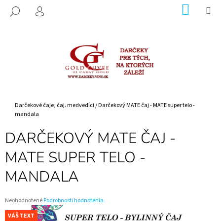
K
Prejsť
NÁKUP
M
HĽADAŤ
na
KOŠÍK
O
PRIHLÁSENIE
SPÄŤ
SPÄŤ
obsah
Š
Í
Č
K
O
P
O
T
Domov
Darčekové čaje, čaj. medvedíci
/
Darčekový MATE čaj - MATE super telo -
mandala
R
E
DARČEKOVÝ MATE ČAJ -
B
MATE SUPER TELO -
U
J
MANDALA
E
T
Priemerné
Neohodnotené
Podrobnosti hodnotenia
E
hodnotenie
VÁŠ TEXT
N
produktu