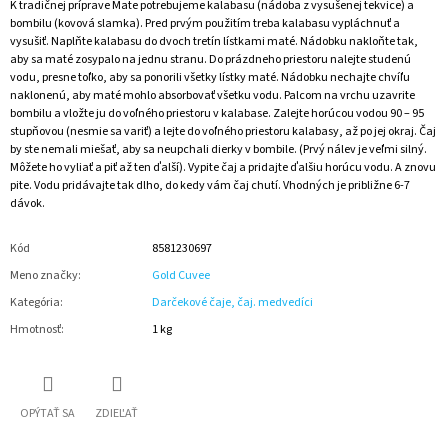
K tradičnej príprave Mate potrebujeme kalabasu (nádoba z vysušenej tekvice) a
bombilu (kovová slamka). Pred prvým použitím treba kalabasu vypláchnuť a
vysušiť. Naplňte kalabasu do dvoch tretín lístkami maté. Nádobku nakloňte tak,
aby sa maté zosypalo na jednu stranu. Do prázdneho priestoru nalejte studenú
vodu, presne toľko, aby sa ponorili všetky lístky maté. Nádobku nechajte chvíľu
naklonenú, aby maté mohlo absorbovať všetku vodu. Palcom na vrchu uzavrite
bombilu a vložte ju do voľného priestoru v kalabase. Zalejte horúcou vodou 90 – 95
stupňovou (nesmie sa variť) a lejte do voľného priestoru kalabasy, až po jej okraj. Čaj
by ste nemali miešať, aby sa neupchali dierky v bombile. (Prvý nálev je veľmi silný.
Môžete ho vyliať a piť až ten ďalší). Vypite čaj a pridajte ďalšiu horúcu vodu. A znovu
pite. Vodu pridávajte tak dlho, do kedy vám čaj chutí. Vhodných je približne 6-7
dávok.
Kód
8581230697
Meno značky
:
Gold Cuvee
Kategória
:
Darčekové čaje, čaj. medvedíci
Hmotnosť
:
1 kg
OPÝTAŤ SA
ZDIEĽAŤ