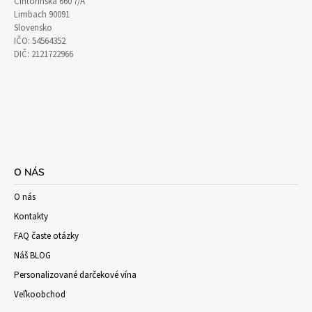
Cintorínska 660 7/A
Limbach 90091
Slovensko
IČO: 54564352
DIČ: 2121722966
O NÁS
O nás
Kontakty
FAQ časte otázky
Náš BLOG
Personalizované darčekové vína
Veľkoobchod