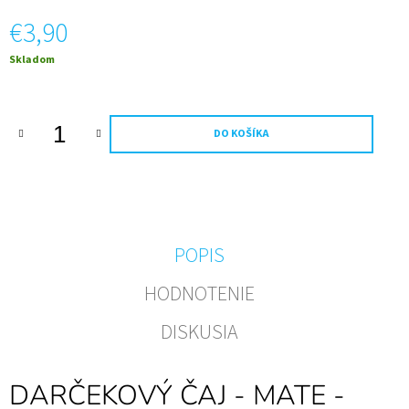
M
€3,90
E
Jednotková
Skladom
PRE
cena:
ŠŤASTIE
-
ČUČORIEDKOVÉ
VÍNO
DO KOŠÍKA
€6,99
POPIS
HODNOTENIE
DISKUSIA
DARČEKOVÝ ČAJ - MATE -