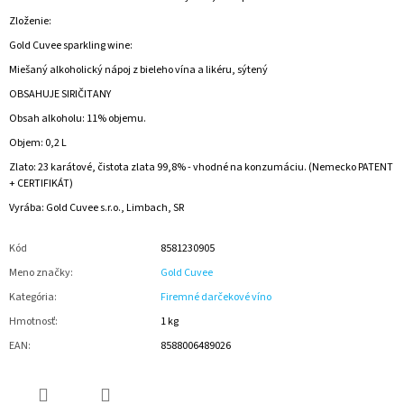
Zloženie:
Gold Cuvee sparkling wine:
Miešaný alkoholický nápoj z bieleho vína a likéru, sýtený
OBSAHUJE SIRIČITANY
Obsah alkoholu: 11% objemu.
Objem: 0,2 L
Zlato: 23 karátové, čistota zlata 99,8% - vhodné na konzumáciu. (Nemecko PATENT
+ CERTIFIKÁT)
Vyrába: Gold Cuvee s.r.o., Limbach, SR
Kód
8581230905
Meno značky
:
Gold Cuvee
Kategória
:
Firemné darčekové víno
Hmotnosť
:
1 kg
EAN
:
8588006489026