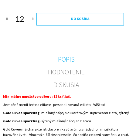
M
E
DO KOŠÍKA
NEALKO
FOTO
DARČEK
PRE
FUTBALISTU
0,75
L
POPIS
–
DARČEKOVÁ
HODNOTENIE
FĽAŠA
S
VLASTNOU
DISKUSIA
FOTKOU
€7,50
Minimálne množstvo odberu: 12 ks fliaš.
Je možné meniť text na etikete - personalizovaná etiketa - Váš text
Gold Cuvee sparkling
- miešaný nápoj s 23 karátovými lupienkami zlata, sýtený
Gold Cuvee sparkling
- sýtený miešaný nápoj so zlatom.
Gold Cuvee má charakteristickú prenikavú arómu s nádychom muškátu a
bazového kvetu. Víno má nižší obsah kyselín, čo dopĺňa celkovú harmóniu a chuť.