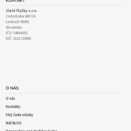
KONTAKT
Zlaté fľašky s.r.o.
Cintorínska 660 7/A
Limbach 90091
Slovensko
IČO: 54564352
DIČ: 2121722966
O NÁS
O nás
Kontakty
FAQ časte otázky
Náš BLOG