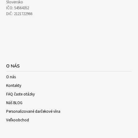
Slovensko
IČO: 54564352
DIČ: 2121722966
O NÁS
O nás
Kontakty
FAQ časte otázky
Náš BLOG
Personalizované darčekové vína
Veľkoobchod