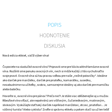
M
E
NEALKO
POPIS
FOTO
DARČEK
PRE
HODNOTENIE
DIEVČATÁ
0,75
DISKUSIA
L
–
NARODENINOVÁ
Nová edícia etikiet, väčší výber vína!
DARČEKOVÁ
FĽAŠA
S
Čo poviete na sladučké ovocné víno? Pripravili sme pre Vás kvalitné famózne ovocné
VLASTNOU
vína. Rozšírili sme ponuku ovocných vín, nech si môže každý z Vás vychutnať to
FOTKOU
svoje pravé. Ovocné vína sú tou pravou voľbou pre naše „nežné polovičky“. Ideálne
ako darček pre manželku, darček pre priateľku, kamarátku, susedku,
€7,50
nezabudnime na učiteľky, svokra, samozrejme ideálny aj ako darček pre mamičku
alebo babičku.
Hovoríte si, ovocné víno pre pánov? Prečo nie?! Je stále viac obľúbenejšie aj u mužov.
Ríbezľové víno víťazí, ale nepohrdnú ani višňovým, čučoriedkovým, malinovým,
slivkovým. Vyskúšajte dať taký darček napríklad manželovi, otcovi, priateľovi... Je
vášnivý turista? Alebo cyklista? Zvoľte si správnu etiketu a potom stačí sa už len tešiť