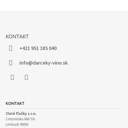
Z
Á
KONTAKT
P
Ä
+421 951 185 040
T
I
info@darceky-vino.sk
E
Facebook
Instagram
KONTAKT
Zlaté fľašky s.r.o.
Cintorínska 660 7/A
Limbach 90091