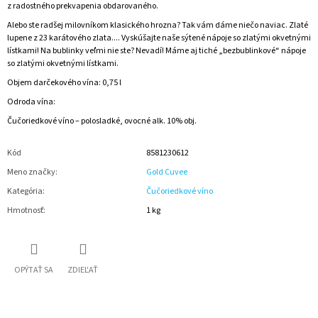
z radostného prekvapenia obdarovaného.
Alebo ste radšej milovníkom klasického hrozna? Tak vám dáme niečo naviac. Zlaté
lupene z 23 karátového zlata.... Vyskúšajte naše sýtené nápoje so zlatými okvetnými
lístkami! Na bublinky veľmi nie ste? Nevadí! Máme aj tiché „bezbublinkové“ nápoje
so zlatými okvetnými lístkami.
Objem darčekového vína: 0,75 l
Odroda vína:
Čučoriedkové víno – polosladké, ovocné alk. 10% obj.
Kód
8581230612
Meno značky
:
Gold Cuvee
Kategória
:
Čučoriedkové víno
Hmotnosť
:
1 kg
OPÝTAŤ SA
ZDIEĽAŤ