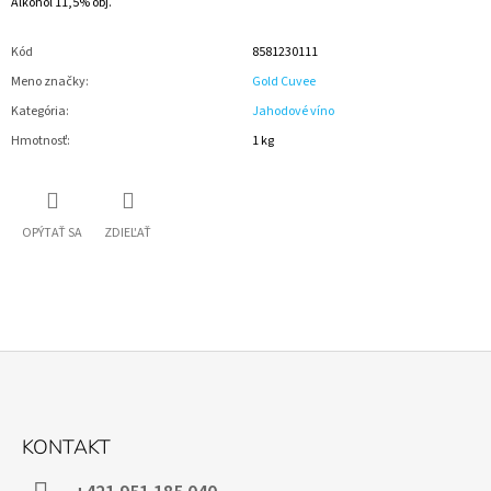
Alkohol 11,5% obj.
Kód
8581230111
Meno značky
:
Gold Cuvee
Kategória
:
Jahodové víno
Hmotnosť
:
1 kg
OPÝTAŤ SA
ZDIEĽAŤ
Z
Á
KONTAKT
P