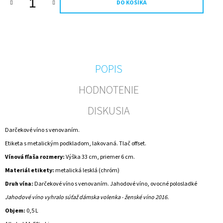
DO KOŠÍKA
M
E
NEALKO
SEKT
S
ETIKETOU
POPIS
NA
MIERU
HODNOTENIE
–
ELEGANTNÝ
DARČEK
DISKUSIA
S
OSOBNÝM
Darčekové víno s venovaním.
VENOVANÍM
Etiketa s metalickým podkladom, lakovaná. Tlač offset.
€14,90
Vínová fľaša rozmery:
Výška 33 cm, priemer 6 cm.
Materiál etikety:
metalická lesklá (chróm)
Druh vína:
Darčekové víno s venovaním. Jahodové víno, ovocné polosladké
Jahodové víno vyhralo súťaž dámska volenka - ženské víno 2016.
Objem:
0,5 L