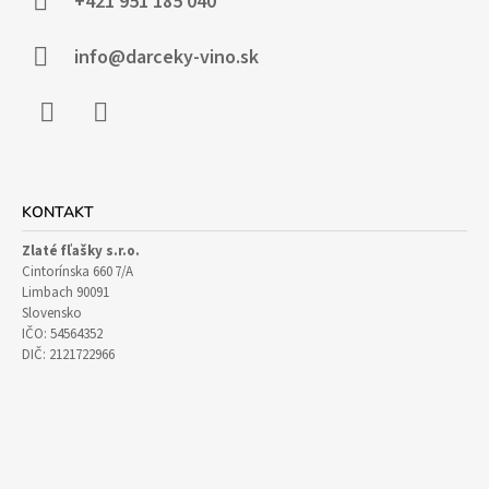
Ä
+421 951 185 040
T
I
info@darceky-vino.sk
E
Facebook
Instagram
KONTAKT
Zlaté fľašky s.r.o.
Cintorínska 660 7/A
Limbach 90091
Slovensko
IČO: 54564352
DIČ: 2121722966