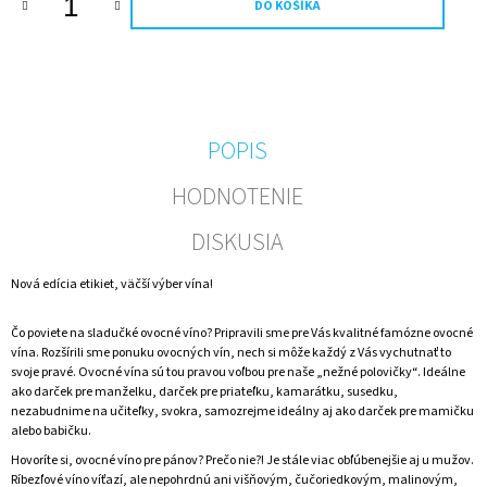
DO KOŠÍKA
M
E
FOTO
VÍNO
VLASTNÝ
TEXT
POPIS
A
OBRÁZOK
HODNOTENIE
0,75L
(FAREBNÁ
FOTKA)
DISKUSIA
€11,20
Nová edícia etikiet, väčší výber vína!
Čo poviete na sladučké ovocné víno? Pripravili sme pre Vás kvalitné famózne ovocné
vína. Rozšírili sme ponuku ovocných vín, nech si môže každý z Vás vychutnať to
svoje pravé. Ovocné vína sú tou pravou voľbou pre naše „nežné polovičky“. Ideálne
ako darček pre manželku, darček pre priateľku, kamarátku, susedku,
nezabudnime na učiteľky, svokra, samozrejme ideálny aj ako darček pre mamičku
alebo babičku.
Hovoríte si, ovocné víno pre pánov? Prečo nie?! Je stále viac obľúbenejšie aj u mužov.
Ríbezľové víno víťazí, ale nepohrdnú ani višňovým, čučoriedkovým, malinovým,