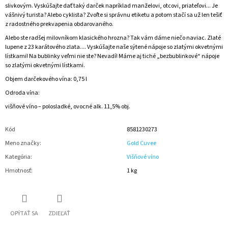
slivkovým. Vyskúšajte dať taký darček napríklad manželovi, otcovi, priateľovi... Je
vášnivý turista? Alebo cyklista? Zvoľte si správnu etiketu a potom stačí sa už len tešiť
z radostného prekvapenia obdarovaného.
Alebo ste radšej milovníkom klasického hrozna? Tak vám dáme niečo naviac. Zlaté
lupene z 23 karátového zlata.... Vyskúšajte naše sýtené nápoje so zlatými okvetnými
lístkami! Na bublinky veľmi nie ste? Nevadí! Máme aj tiché „bezbublinkové“ nápoje
so zlatými okvetnými lístkami.
Objem darčekového vína: 0,75 l
Odroda vína:
višňové víno – polosladké, ovocné alk. 11,5% obj.
Kód
8581230273
Meno značky
:
Gold Cuvee
Kategória
:
Višňové víno
Hmotnosť
:
1 kg
OPÝTAŤ SA
ZDIEĽAŤ