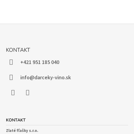
Z
Á
KONTAKT
P
Ä
+421 951 185 040
T
I
info@darceky-vino.sk
E
Facebook
Instagram
KONTAKT
Zlaté fľašky s.r.o.