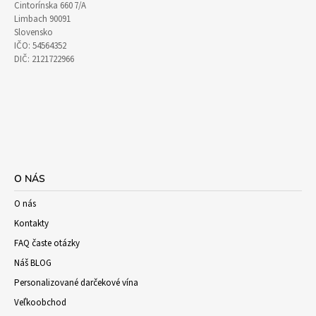
Cintorínska 660 7/A
Limbach 90091
Slovensko
IČO: 54564352
DIČ: 2121722966
O NÁS
O nás
Kontakty
FAQ časte otázky
Náš BLOG
Personalizované darčekové vína
Veľkoobchod