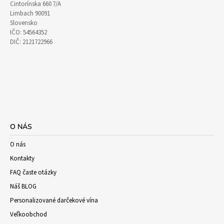
Cintorínska 660 7/A
Limbach 90091
Slovensko
IČO: 54564352
DIČ: 2121722966
O NÁS
O nás
Kontakty
FAQ časte otázky
Náš BLOG
Personalizované darčekové vína
Veľkoobchod