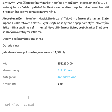
slivkovým. Vyskúšajte dať taký darček napríklad manželovi, otcovi, priateľovi... Je
vášnivý turista? Alebo cyklista? Zvoľte si správnu etiketu a potom stačí sa už len tešiť
z radostného prekvapenia obdarovaného.
Alebo ste radšej milovníkom klasického hrozna? Tak vám dáme niečo naviac. Zlaté
lupene z 23 karátového zlata.... Vyskúšajte naše sýtené nápoje so zlatými okvetnými
lístkami! Na bublinky veľmi nie ste? Nevadí! Máme aj tiché „bezbublinkové“ nápoje
so zlatými okvetnými lístkami.
Objem darčekového vína: 0,75 l
Odroda vína:
jahodové víno – polosladké, ovocné alk. 11,5% obj.
Kód
8581230400
Meno značky
:
Gold Cuvee
Kategória
:
Jahodové víno
Hmotnosť
:
1 kg
OPÝTAŤ SA
ZDIEĽAŤ