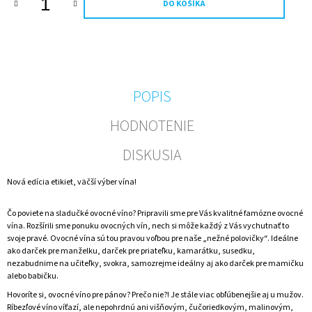
DO KOŠÍKA
M
E
FRANKOVKA
MODRÁ
-
FOTO
POPIS
VÍNO
VLASTNÝ
HODNOTENIE
TEXT
A
OBRÁZOK
DISKUSIA
0,75L
(ZLATY
Nová edícia etikiet, väčší výber vína!
PODKLAD))
€7,80
Čo poviete na sladučké ovocné víno? Pripravili sme pre Vás kvalitné famózne ovocné
vína. Rozšírili sme ponuku ovocných vín, nech si môže každý z Vás vychutnať to
svoje pravé. Ovocné vína sú tou pravou voľbou pre naše „nežné polovičky“. Ideálne
ako darček pre manželku, darček pre priateľku, kamarátku, susedku,
nezabudnime na učiteľky, svokra, samozrejme ideálny aj ako darček pre mamičku
alebo babičku.
Hovoríte si, ovocné víno pre pánov? Prečo nie?! Je stále viac obľúbenejšie aj u mužov.
Ríbezľové víno víťazí, ale nepohrdnú ani višňovým, čučoriedkovým, malinovým,