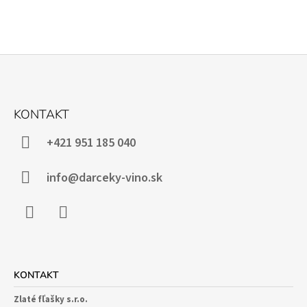
Z
Á
KONTAKT
P
Ä
+421 951 185 040
T
I
info@darceky-vino.sk
E
Facebook
Instagram
KONTAKT
Zlaté fľašky s.r.o.