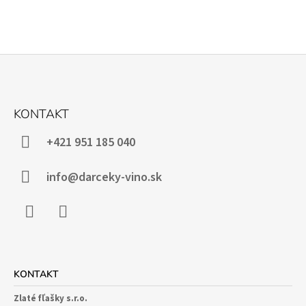
Z
Á
KONTAKT
P
Ä
+421 951 185 040
T
I
info@darceky-vino.sk
E
Facebook
Instagram
KONTAKT
Zlaté fľašky s.r.o.