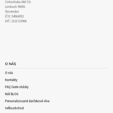
Cintorínska 660 7/A
Limbach 90091
Slovensko
IČO: 54564352
DIČ: 2121722966
O NÁS
O nás
Kontakty
FAQ časte otázky
Náš BLOG
Personalizované darčekové vína
Veľkoobchod