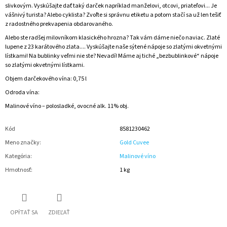
slivkovým. Vyskúšajte dať taký darček napríklad manželovi, otcovi, priateľovi... Je
vášnivý turista? Alebo cyklista? Zvoľte si správnu etiketu a potom stačí sa už len tešiť
z radostného prekvapenia obdarovaného.
Alebo ste radšej milovníkom klasického hrozna? Tak vám dáme niečo naviac. Zlaté
lupene z 23 karátového zlata.... Vyskúšajte naše sýtené nápoje so zlatými okvetnými
lístkami! Na bublinky veľmi nie ste? Nevadí! Máme aj tiché „bezbublinkové“ nápoje
so zlatými okvetnými lístkami.
Objem darčekového vína: 0,75 l
Odroda vína:
Malinové víno – polosladké, ovocné alk. 11% obj.
Kód
8581230462
Meno značky
:
Gold Cuvee
Kategória
:
Malinové víno
Hmotnosť
:
1 kg
OPÝTAŤ SA
ZDIEĽAŤ