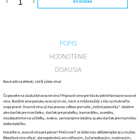
DO KOŠÍKA
M
E
GOLD
CUVEE
ŠUMIVÉ
SO
POPIS
ZLATOM
-
HODNOTENIE
NARODENINY
-
MENO
DISKUSIA
+
VEK
Nová edícia etikiet, väčší výber vína!
€15,94
Čo poviete na sladučké ovocné víno? Pripravili sme pre Vás kvalitné famózne ovocné
vína. Rozšírili sme ponuku ovocných vín, nech si môže každý z Vás vychutnať to
svoje pravé. Ovocné vína sú tou pravou voľbou pre naše „nežné polovičky“. Ideálne
ako darček pre manželku, darček pre priateľku, kamarátku, susedku,
nezabudnime na učiteľky, svokra, samozrejme ideálny aj ako darček pre mamičku
alebo babičku.
Hovoríte si, ovocné víno pre pánov? Prečo nie?! Je stále viac obľúbenejšie aj u mužov.
Ríbezľové víno víťazí, ale nepohrdnú ani višňovým, čučoriedkovým, malinovým,