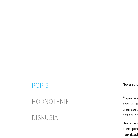
POPIS
Nová edíci
Čo poviet
HODNOTENIE
ponuku ov
pre naše 
nezabudni
DISKUSIA
Hovoríte s
ale nepoh
napríklad 