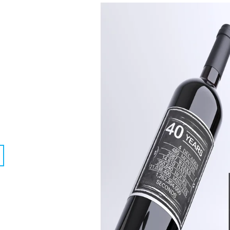
0,75 L
(FAREBNÁ FOTKA)
€15,94
€11,20