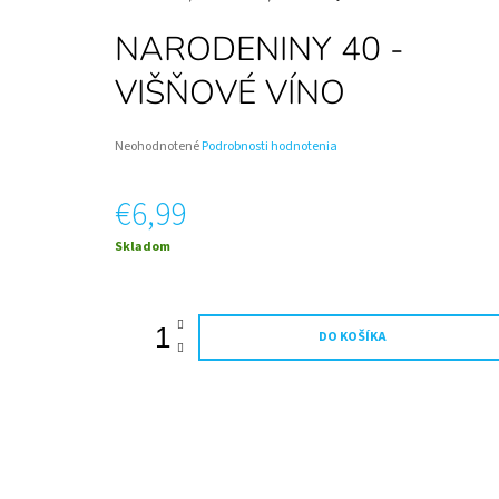
FUTBALISTU – DETSKÉ ŠAMPANSKÉ | DARČEK
NA MIERU
NARODENINY 40 -
€12,50
VIŠŇOVÉ VÍNO
Priemerné
Neohodnotené
Podrobnosti hodnotenia
hodnotenie
produktu
€6,99
je
0,0
z
Jednotková
Skladom
5
cena:
hviezdičiek.
DO KOŠÍKA