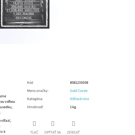
Kód
8581230308
Meno značky
:
Gold Cuvee
 sme
Kategória
:
Višňové víno
vou voľbou
susedku,
Hmotnosť
:
1 kg
.
 víťazí,
k
tu a
TLAČ
OPÝTAŤ SA
ZDIEĽAŤ