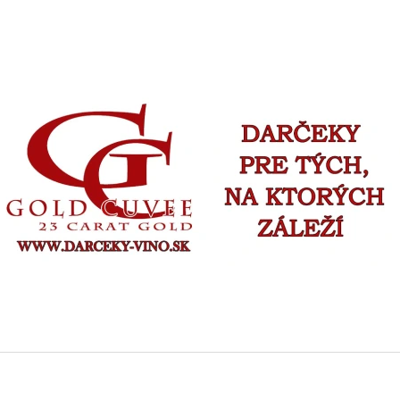
ČO POTREBUJETE NÁJSŤ?
HĽADAŤ
ODPORÚČAME
GOLD CUVEE ŠUMIVÉ SO ZLATOM - VÁŠ TEXT -
FOTO VÍNO VLAST