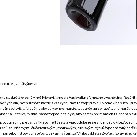
a etikiet, väčší výber vína!
e na sladučké ovocné víno? Pripravili sme pre Vás kvalitné famózne ovocné vína. Rozšírili
ocných vín, nech si môže každý z Vás vychutnať to svoje pravé. Ovocné vína sú tou pra
„nežné polovičky“. Ideálne ako darček pre manželku, darček pre priateľku, kamarátku, 
me na učiteľky, svokra, samozrejme ideálny aj ako darček pre mamičku alebo babičku
i, ovocné víno pre pánov? Prečo nie?! Je stále viac obľúbenejšie aj u mužov. Ríbezľové víno
rdnú ani višňovým, čučoriedkovým, malinovým, slivkovým. Vyskúšajte dať taký darče
manželovi, otcovi, priateľovi... Je vášnivý turista? Alebo cyklista? Zvoľte si správnu etike