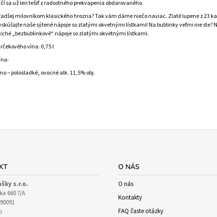
čí sa už len tešiť z radostného prekvapenia obdarovaného.
 radšej milovníkom klasického hrozna? Tak vám dáme niečo naviac. Zlaté lupene z 23 k
 Vyskúšajte naše sýtené nápoje so zlatými okvetnými lístkami! Na bublinky veľmi nie ste? 
iché „bezbublinkové“ nápoje so zlatými okvetnými lístkami.
čekového vína: 0,75 l
ína:
no – polosladké, ovocné alk. 11,5% obj.
KT
O NÁS
ašky s.r.o.
O nás
ka 660 7/A
Kontakty
90091
FAQ časte otázky
o