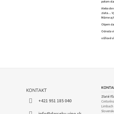
potom sta
Alebo ste
zlata....
Máme aj t
Objem dar
Odroda v
višňové ví
Z
Á
KONTA
KONTAKT
P
Zlaté fľ
Ä
+421 951 185 040
Cintoríns
T
Limbach 
Slovensk
info@darceky-vino.sk