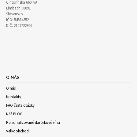
Cintorínska 660 7/A
Limbach 90091
Slovensko
IČO: 54564352
DIČ: 2121722966
O NÁS
O nás
Kontakty
FAQ časte otázky
Náš BLOG
Personalizované darčekové vína
Veľkoobchod