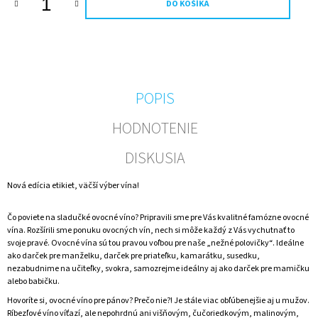
DO KOŠÍKA
M
E
NARODENINY
-
VTIPNÁ
ETIKETA
POPIS
-
DARČEKOVÉ
HODNOTENIE
VÍNO
€5,24
DISKUSIA
Nová edícia etikiet, väčší výber vína!
Čo poviete na sladučké ovocné víno? Pripravili sme pre Vás kvalitné famózne ovocné
vína. Rozšírili sme ponuku ovocných vín, nech si môže každý z Vás vychutnať to
svoje pravé. Ovocné vína sú tou pravou voľbou pre naše „nežné polovičky“. Ideálne
ako darček pre manželku, darček pre priateľku, kamarátku, susedku,
nezabudnime na učiteľky, svokra, samozrejme ideálny aj ako darček pre mamičku
alebo babičku.
Hovoríte si, ovocné víno pre pánov? Prečo nie?! Je stále viac obľúbenejšie aj u mužov.
Ríbezľové víno víťazí, ale nepohrdnú ani višňovým, čučoriedkovým, malinovým,