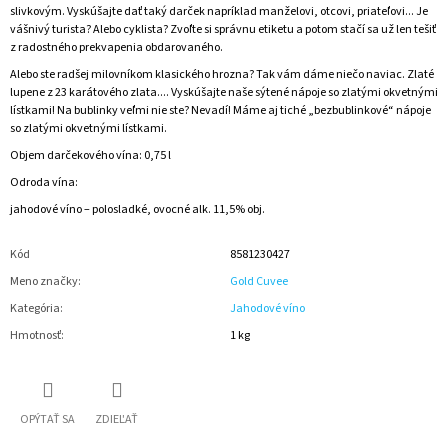
slivkovým. Vyskúšajte dať taký darček napríklad manželovi, otcovi, priateľovi... Je
vášnivý turista? Alebo cyklista? Zvoľte si správnu etiketu a potom stačí sa už len tešiť
z radostného prekvapenia obdarovaného.
Alebo ste radšej milovníkom klasického hrozna? Tak vám dáme niečo naviac. Zlaté
lupene z 23 karátového zlata.... Vyskúšajte naše sýtené nápoje so zlatými okvetnými
lístkami! Na bublinky veľmi nie ste? Nevadí! Máme aj tiché „bezbublinkové“ nápoje
so zlatými okvetnými lístkami.
Objem darčekového vína: 0,75 l
Odroda vína:
jahodové víno – polosladké, ovocné alk. 11,5% obj.
Kód
8581230427
Meno značky
:
Gold Cuvee
Kategória
:
Jahodové víno
Hmotnosť
:
1 kg
OPÝTAŤ SA
ZDIEĽAŤ