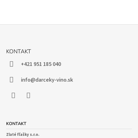
Z
Á
KONTAKT
P
Ä
+421 951 185 040
T
I
info@darceky-vino.sk
E
Facebook
Instagram
KONTAKT
Zlaté fľašky s.r.o.