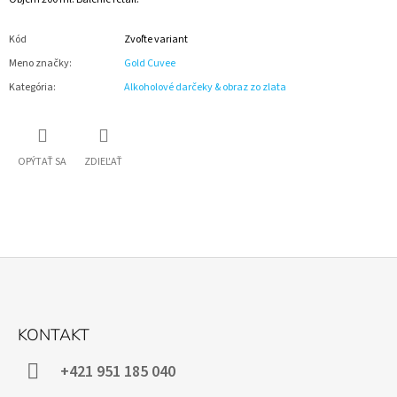
Kód
Zvoľte variant
Meno značky
:
Gold Cuvee
Kategória
:
Alkoholové darčeky & obraz zo zlata
OPÝTAŤ SA
ZDIEĽAŤ
Z
Á
KONTAKT
P
Ä
+421 951 185 040
T