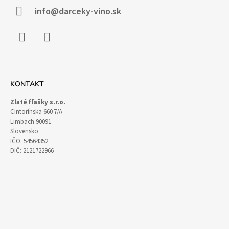
I
info@darceky-vino.sk
E
Facebook
Instagram
KONTAKT
Zlaté fľašky s.r.o.
Cintorínska 660 7/A
Limbach 90091
Slovensko
IČO: 54564352
DIČ: 2121722966