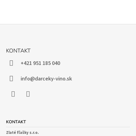
Z
Á
KONTAKT
P
Ä
+421 951 185 040
T
I
info@darceky-vino.sk
E
Facebook
Instagram
KONTAKT
Zlaté fľašky s.r.o.