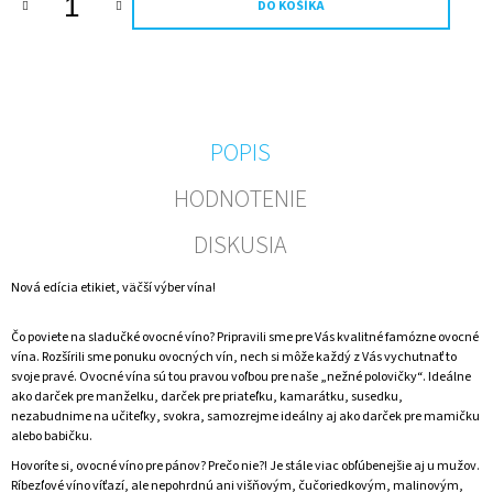
DO KOŠÍKA
M
E
NEALKO
DETSKÉ
ŠAMPANSKÉ
0,75
POPIS
L
S
HODNOTENIE
FUTBALOVOU
ETIKETOU
A
DISKUSIA
BROSKYŇOVOU
PRÍCHUŤOU
Nová edícia etikiet, väčší výber vína!
–
VLASTNÁ
FOTKA
Čo poviete na sladučké ovocné víno? Pripravili sme pre Vás kvalitné famózne ovocné
A
vína. Rozšírili sme ponuku ovocných vín, nech si môže každý z Vás vychutnať to
TEXT
svoje pravé. Ovocné vína sú tou pravou voľbou pre naše „nežné polovičky“. Ideálne
€7,50
ako darček pre manželku, darček pre priateľku, kamarátku, susedku,
nezabudnime na učiteľky, svokra, samozrejme ideálny aj ako darček pre mamičku
alebo babičku.
Hovoríte si, ovocné víno pre pánov? Prečo nie?! Je stále viac obľúbenejšie aj u mužov.
Ríbezľové víno víťazí, ale nepohrdnú ani višňovým, čučoriedkovým, malinovým,