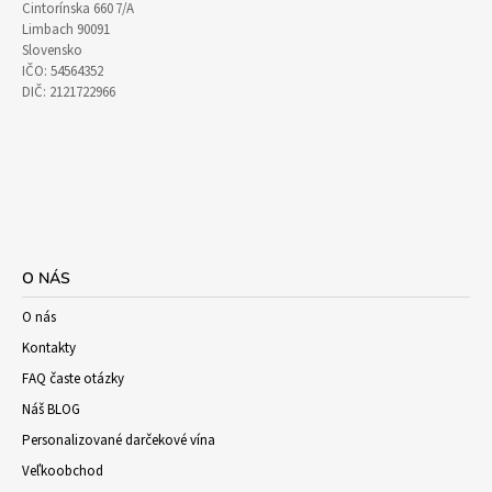
Cintorínska 660 7/A
Limbach 90091
Slovensko
IČO: 54564352
DIČ: 2121722966
O NÁS
O nás
Kontakty
FAQ časte otázky
Náš BLOG
Personalizované darčekové vína
Veľkoobchod