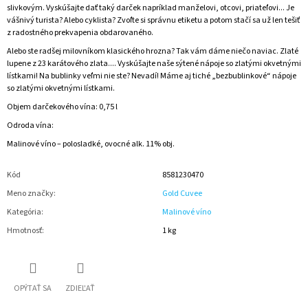
slivkovým. Vyskúšajte dať taký darček napríklad manželovi, otcovi, priateľovi... Je
vášnivý turista? Alebo cyklista? Zvoľte si správnu etiketu a potom stačí sa už len tešiť
z radostného prekvapenia obdarovaného.
Alebo ste radšej milovníkom klasického hrozna? Tak vám dáme niečo naviac. Zlaté
lupene z 23 karátového zlata.... Vyskúšajte naše sýtené nápoje so zlatými okvetnými
lístkami! Na bublinky veľmi nie ste? Nevadí! Máme aj tiché „bezbublinkové“ nápoje
so zlatými okvetnými lístkami.
Objem darčekového vína: 0,75 l
Odroda vína:
Malinové víno – polosladké, ovocné alk. 11% obj.
Kód
8581230470
Meno značky
:
Gold Cuvee
Kategória
:
Malinové víno
Hmotnosť
:
1 kg
OPÝTAŤ SA
ZDIEĽAŤ