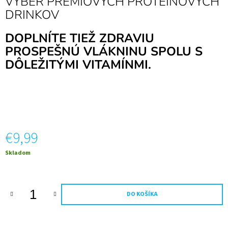
VÝBER PRÉMIOVÝCH PROTEÍNOVÝCH
M
DRINKOV
E
DOPLNÍTE TIEŽ ZDRAVIU
60
PROSPEŠNÚ VLÁKNINU SPOLU S
ROKOV
ZLATÉ
DÔLEŽITÝMI VITAMÍNMI.
ŠUMIVÉ
0,75
L
NARODENINY
KOVOVÁ
ETIKE
€15,94
€9,99
Jednotková
Skladom
cena:
DO KOŠÍKA