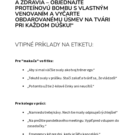
A ZDRAVIA – OBJEDNAJTE
PROTEÍNOVÚ BOMBU S VLASTNÝM
VENOVANÍM A VYČARTE
OBDAROVANÉMU ÚSMEV NA TVÁRI
PRI KAŽDOM DÚŠKU!“
VTIPNÉ PRÍKLADY NA ETIKETU:
Pre "makača" vo fitku:
„Aby si mal väčšie svaly ako tvoj tréner ego.“
„Tekuté svaly v prášku. Stačí zaliať a tváriť sa, že vládzeš!“
„Po tomto už tie 2-kilové činky ani neucítiš.“
Pre kolegu v práci:
„Namiesto tretej kávy. Nech tie maily odpisuješ rýchlejšie!“
„Na prežitie pondelkového meetingu. Vypiť pred vstupom do
zasadačky.“
„Emergency kit pre dni, kedy je šéf v kancelárii.“