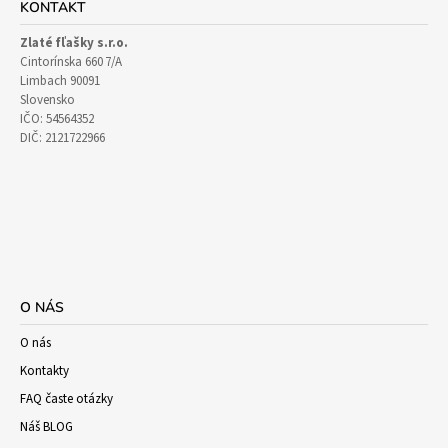
KONTAKT
Zlaté fľašky s.r.o.
Cintorínska 660 7/A
Limbach 90091
Slovensko
IČO: 54564352
DIČ: 2121722966
O NÁS
O nás
Kontakty
FAQ časte otázky
Náš BLOG