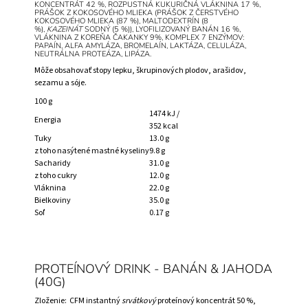
KONCENTRÁT 42 %, ROZPUSTNÁ KUKURIČNÁ VLÁKNINA 17 %,
PRÁŠOK Z KOKOSOVÉHO MLIEKA (PRÁŠOK Z ČERSTVÉHO
KOKOSOVÉHO MLIEKA (87 %), MALTODEXTRÍN (8
%),
KAZEINÁT
SODNÝ (5 %)), LYOFILIZOVANÝ BANÁN 16 %,
VLÁKNINA Z KOREŇA ČAKANKY 9%, KOMPLEX 7 ENZÝMOV:
PAPAÍN, ALFA AMYLÁZA, BROMELAÍN, LAKTÁZA, CELULÁZA,
NEUTRÁLNA PROTEÁZA, LIPÁZA.
Môže obsahovať stopy lepku, škrupinových plodov, arašidov,
sezamu a sóje.
100 g
1474 kJ /
Energia
352 kcal
Tuky
13.0 g
z toho nasýtené mastné kyseliny
9.8 g
Sacharidy
31.0 g
z toho cukry
12.0 g
Vláknina
22.0 g
Bielkoviny
35.0 g
Soľ
0.17 g
PROTEÍNOVÝ DRINK - BANÁN & JAHODA
(40G)
Zloženie: CFM instantný
srvátkový
proteínový koncentrát 50 %,