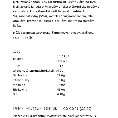
lyofilizovaný banán 16 %, rozpustná kukuričná vláknina 15 %,
lyofilizovaná jahoda 14 %, prášok z kokosového mlieka (prášok z
čerstvého kokosového mlieka (87 %), maltodextrín (8
%),
kazeinát
sodný (5 %)), komplex 7 enzýmov: papaín, alfa
amyláza, bromelaín, laktáza, celuláza, neutrálna proteáza,
lipáza.
Môže obsahovať stopy lepku, škrupinových plodov, arašidov,
sezamu a sóje.
100 g
1413 kJ /
Energia
338 kcal
Tuky
7.1 g
z toho nasýtené mastné kyseliny
4.0 g
Sacharidy
27.0 g
z toho cukry
16.0 g
Vláknina
15.0 g
Bielkoviny
41.0 g
Soľ
0.18 g
PROTEÍNOVÝ DRINK - KAKAO (40G)
Zloženie: CFM instantný
srvátkový
proteínový koncentrát 50 %,