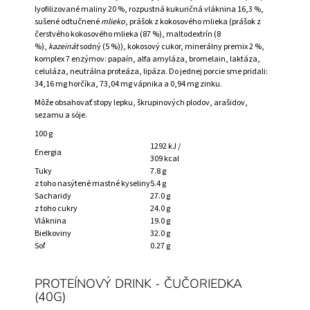
lyofilizované maliny 20 %, rozpustná kukuričná vláknina 16,3 %,
sušené odtučnené
mlieko
, prášok z kokosového mlieka (prášok z
čerstvého kokosového mlieka (87 %), maltodextrín (8
%),
kazeinát
sodný (5 %)), kokosový cukor, minerálny premix 2 %,
komplex 7 enzýmov: papaín, alfa amyláza, bromelain, laktáza,
celuláza, neutrálna proteáza, lipáza. Do jednej porcie sme pridali:
34,16 mg horčíka, 73,04 mg vápnika a 0,94 mg zinku.
Môže obsahovať stopy lepku, škrupinových plodov, arašidov,
sezamu a sóje.
100 g
1292 kJ /
Energia
309 kcal
Tuky
7.8 g
z toho nasýtené mastné kyseliny
5.4 g
Sacharidy
27.0 g
z toho cukry
24.0 g
Vláknina
19.0 g
Bielkoviny
32.0 g
Soľ
0.27 g
PROTEÍNOVÝ DRINK - ČUČORIEDKA
(40G)