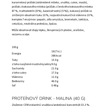
karamelový prášok (odstredené
mlieko
,
srvátka
, cukor,
maslo
),
prášok z kokosového mlieka (prášok z čerstvého kokosového mlieka
87 %, maltodextrín (8 %),
kazeinát
sodný (5 %)), kakaový prášok so
zníženým obsahom tuku 10 %, rozpustná kukuričná vláknina 10 %,
komplex 7 enzýmov: papaín, alfa amyláza, bromelaín, laktáza,
celuláza, neutrálna proteáza, lipáza.
Môže obsahovat stopy lepku, škrupinových plodov, arašidov,
sezamu a sóje.
100 g
1617 kJ /
Energia
386 kcal
Tuky
13.0 g
z toho nasýtené mastné kyseliny
9.0 g
Sacharidy
21.0 g
z toho cukry
17.0 g
Vláknina
11.0 g
Bielkoviny
46.0 g
Soľ
0.48 g
PROTEÍNOVÝ DRINK - MALINA (40 G)
Zloženie: CFM instantný
srvátkový
proteínový koncentrát 33,3 %,