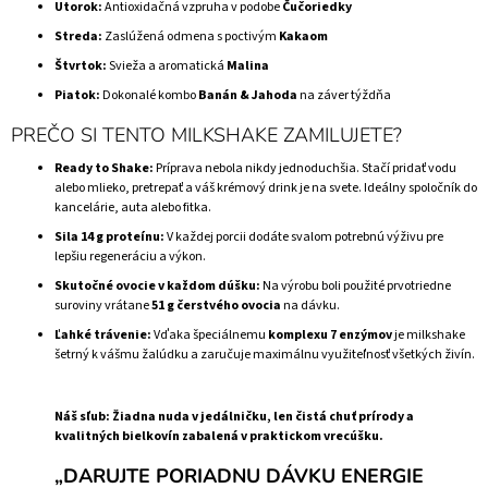
Utorok:
Antioxidačná vzpruha v podobe
Čučoriedky
Streda:
Zaslúžená odmena s poctivým
Kakaom
Štvrtok:
Svieža a aromatická
Malina
Piatok:
Dokonalé kombo
Banán & Jahoda
na záver týždňa
PREČO SI TENTO MILKSHAKE ZAMILUJETE?
Ready to Shake:
Príprava nebola nikdy jednoduchšia. Stačí pridať vodu
alebo mlieko, pretrepať a váš krémový drink je na svete. Ideálny spoločník do
kancelárie, auta alebo fitka.
Sila 14 g proteínu:
V každej porcii dodáte svalom potrebnú výživu pre
lepšiu regeneráciu a výkon.
Skutočné ovocie v každom dúšku:
Na výrobu boli použité prvotriedne
suroviny vrátane
51 g čerstvého ovocia
na dávku.
Ľahké trávenie:
Vďaka špeciálnemu
komplexu 7 enzýmov
je milkshake
šetrný k vášmu žalúdku a zaručuje maximálnu využiteľnosť všetkých živín.
Náš sľub: Žiadna nuda v jedálničku, len čistá chuť prírody a
kvalitných bielkovín zabalená v praktickom vrecúšku.
„DARUJTE PORIADNU DÁVKU ENERGIE