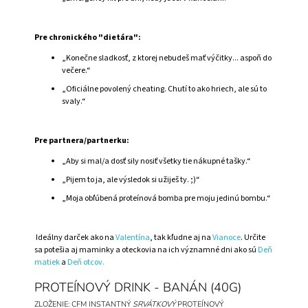
Pre chronického "dietára":
„Konečne sladkosť, z ktorej nebudeš mať výčitky... aspoň do
večere.“
„Oficiálne povolený cheating. Chutí to ako hriech, ale sú to
svaly.“
Pre partnera/partnerku:
„Aby si mal/a dosť sily nosiť všetky tie nákupné tašky.“
„Pijem to ja, ale výsledok si užiješ ty. ;)“
„Moja obľúbená proteínová bomba pre moju jedinú bombu.“
Ideálny darček ako na
Valentína
, tak kľudne aj na
Vianoce
. Určite
sa potešia aj maminky a oteckovia na ich významné dni ako sú
Deň
matiek
a
Deň otcov.
PROTEÍNOVÝ DRINK - BANÁN (40G)
ZLOŽENIE: CFM INSTANTNÝ
SRVÁTKOVÝ
PROTEÍNOVÝ