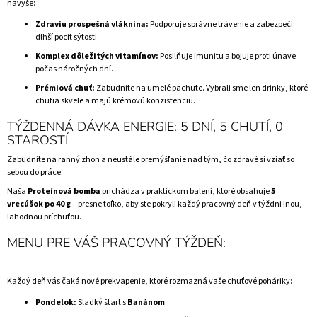
navyše:
Zdraviu prospešná vláknina:
Podporuje správne trávenie a zabezpečí
dlhší pocit sýtosti.
Komplex dôležitých vitamínov:
Posilňuje imunitu a bojuje proti únave
počas náročných dní.
Prémiová chuť:
Zabudnite na umelé pachute. Vybrali sme len drinky, ktoré
chutia skvele a majú krémovú konzistenciu.
TÝŽDENNÁ DÁVKA ENERGIE: 5 DNÍ, 5 CHUTÍ, 0
STAROSTÍ
Zabudnite na ranný zhon a neustále premýšľanie nad tým, čo zdravé si vziať so
sebou do práce.
Naša
Proteínová bomba
prichádza v praktickom balení, ktoré obsahuje
5
vrecúšok po 40 g
– presne toľko, aby ste pokryli každý pracovný deň v týždni inou,
lahodnou príchuťou.
MENU PRE VÁŠ PRACOVNÝ TÝŽDEŇ:
Každý deň vás čaká nové prekvapenie, ktoré rozmazná vaše chuťové poháriky:
Pondelok:
Sladký štart s
Banánom