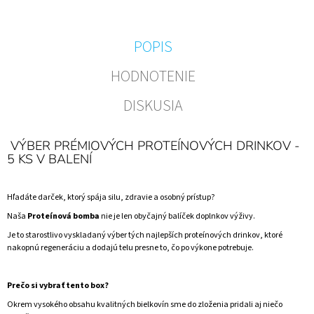
POPIS
HODNOTENIE
DISKUSIA
VÝBER PRÉMIOVÝCH PROTEÍNOVÝCH DRINKOV -
5 KS V BALENÍ
Hľadáte darček, ktorý spája silu, zdravie a osobný prístup?
Naša
Proteínová bomba
nie je len obyčajný balíček doplnkov výživy.
Je to starostlivo vyskladaný výber tých najlepších proteínových drinkov, ktoré
nakopnú regeneráciu a dodajú telu presne to, čo po výkone potrebuje.
Prečo si vybrať tento box?
Okrem vysokého obsahu kvalitných bielkovín sme do zloženia pridali aj niečo