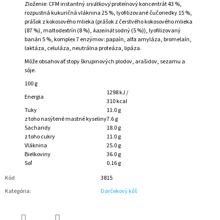
Zloženie: CFM instantný
srvátkový
proteínový koncentrát 43 %,
rozpustná kukuričná vláknina 25 %, lyofilizované čučoriedky 15 %,
prášok z kokosového mlieka (prášok z čerstvého kokosového mlieka
(87 %), maltodextrín (8 %),
kazeinát
sodný (5 %)), lyofilizovaný
banán 5 %, komplex 7 enzýmov: papaín, alfa amyláza, bromelaín,
laktáza, celuláza, neutrálna proteáza, lipáza.
Môže obsahovať stopy škrupinových plodov, arašidov, sezamu a
sóje.
100 g
1298 kJ /
Energia
310 kcal
Tuky
11.0 g
z toho nasýtené mastné kyseliny
7.6 g
Sacharidy
18.0 g
z toho cukry
11.0 g
Vláknina
25.0 g
Bielkoviny
36.0 g
Soľ
0.16 g
Kód
3815
Kategória
:
Darčekový kôš