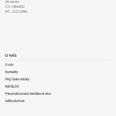
Slovensko
IČO: 54564352
DIČ: 2121722966
O NÁS
O nás
Kontakty
FAQ časte otázky
Náš BLOG
Personalizované darčekové vína
Veľkoobchod