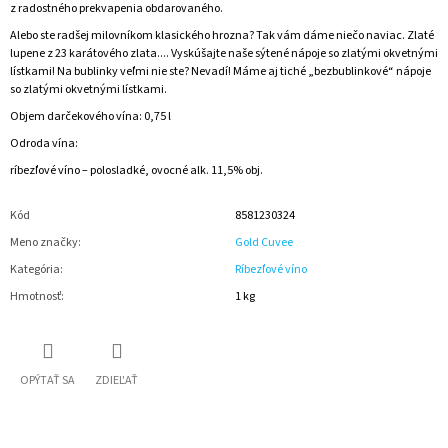
z radostného prekvapenia obdarovaného.
Alebo ste radšej milovníkom klasického hrozna? Tak vám dáme niečo naviac. Zlaté
lupene z 23 karátového zlata.... Vyskúšajte naše sýtené nápoje so zlatými okvetnými
lístkami! Na bublinky veľmi nie ste? Nevadí! Máme aj tiché „bezbublinkové“ nápoje
so zlatými okvetnými lístkami.
Objem darčekového vína: 0,75 l
Odroda vína:
ríbezľové víno – polosladké, ovocné alk. 11,5% obj.
Kód
8581230324
Meno značky
:
Gold Cuvee
Kategória
:
Ríbezľové víno
Hmotnosť
:
1 kg
OPÝTAŤ SA
ZDIEĽAŤ