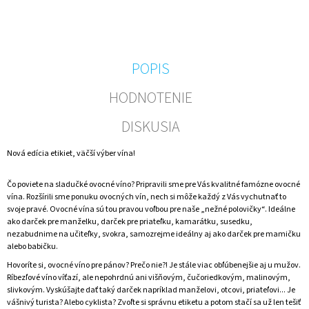
M
E
ĎAKUJEM
POPIS
TI
-
JAHODOVÉ
HODNOTENIE
VÍNO
€6,99
DISKUSIA
Nová edícia etikiet, väčší výber vína!
Čo poviete na sladučké ovocné víno? Pripravili sme pre Vás kvalitné famózne ovocné
vína. Rozšírili sme ponuku ovocných vín, nech si môže každý z Vás vychutnať to
svoje pravé. Ovocné vína sú tou pravou voľbou pre naše „nežné polovičky“. Ideálne
ako darček pre manželku, darček pre priateľku, kamarátku, susedku,
nezabudnime na učiteľky, svokra, samozrejme ideálny aj ako darček pre mamičku
alebo babičku.
Hovoríte si, ovocné víno pre pánov? Prečo nie?! Je stále viac obľúbenejšie aj u mužov.
Ríbezľové víno víťazí, ale nepohrdnú ani višňovým, čučoriedkovým, malinovým,
slivkovým. Vyskúšajte dať taký darček napríklad manželovi, otcovi, priateľovi... Je
vášnivý turista? Alebo cyklista? Zvoľte si správnu etiketu a potom stačí sa už len tešiť