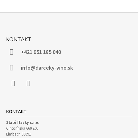
Z
Á
KONTAKT
P
Ä
+421 951 185 040
T
I
info@darceky-vino.sk
E
Facebook
Instagram
KONTAKT
Zlaté fľašky s.r.o.
Cintorínska 660 7/A
Limbach 90091