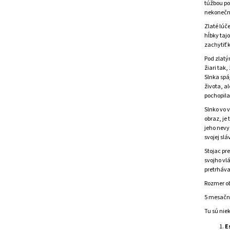
túžbou po
nekonečn
Zlaté lúč
hĺbky taj
zachytiť 
Pod zlatý
žiari tak
Slnka spá
života, a
pochopila 
Slnko vo 
obraz, je
jeho nevy
svojej slá
Stojac pr
svojho vlá
pretrháva
Rozmer o
5 mesačná
Tu sú nie
E