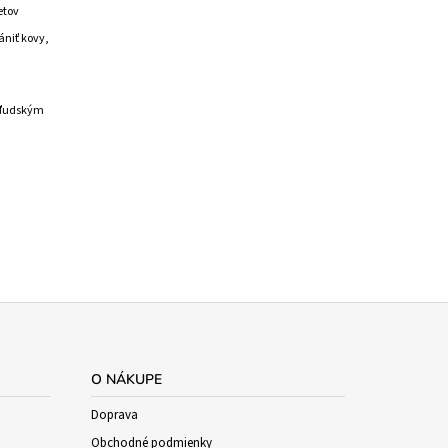
etov
ániť kovy,
s ľudským
O NÁKUPE
Doprava
Obchodné podmienky