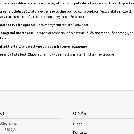
xusom a kvalitou. Zlatenie môže zvýšiť vizuálnu príťažlivosť a estetickú hodnotu predm
orózna odolnosť
: Zlato je extrémne odolné voči korózii a oxidácii. Vrstva zlata môže chr
o sú striebro a meď, pred koróziou a zvýšiť ich životnosť,
dolnosť voči teplote
: Zlato má vysokú teplotnú odolnosť,
iologická inertnosť
: Zlato je biokompatibilné a netoxické, čo znamená, že nereaguje 
elom.
eflektivita
: Zlato efektívne odráža infračervené žiarenie
hemická stálosť
: Zlato je chemicky veľmi stály materiál, ktorý nekoroduje
KT
O NÁS
ašky s.r.o.
O nás
ka 660 7/A
Kontakty