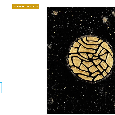
0,75 L
(FAREBNÁ FOTKA)
€15,94
€11,20
23 KARÁTOVÉ ZLATO