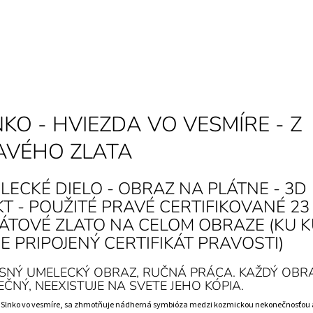
KO - HVIEZDA VO VESMÍRE - Z
AVÉHO ZLATA
LECKÉ DIELO - OBRAZ NA PLÁTNE - 3D
KT - POUŽITÉ PRAVÉ CERTIFIKOVANÉ 23
ÁTOVÉ ZLATO NA CELOM OBRAZE (KU 
E PRIPOJENÝ CERTIFIKÁT PRAVOSTI)
SNÝ UMELECKÝ OBRAZ, RUČNÁ PRÁCA. KAŽDÝ OBRA
EČNÝ, NEEXISTUJE NA SVETE JEHO KÓPIA.
- Slnko vo vesmíre, sa zhmotňuje nádherná symbióza medzi kozmickou nekonečnosťou 