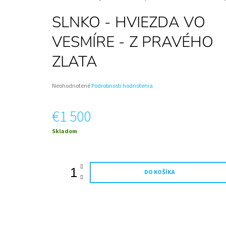
FUTBALISTU – DETSKÉ ŠAMPANSKÉ | DARČEK
NA MIERU
SLNKO - HVIEZDA VO
€12,50
VESMÍRE - Z PRAVÉHO
ZLATA
Priemerné
Neohodnotené
Podrobnosti hodnotenia
hodnotenie
produktu
€1 500
je
0,0
z
Jednotková
Skladom
5
cena:
hviezdičiek.
DO KOŠÍKA