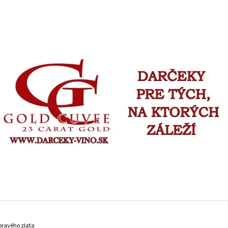
ČO POTREBUJETE NÁJSŤ?
HĽADAŤ
ODPORÚČAME
GOLD CUVEE ŠUMIVÉ SO ZLATOM - VÁŠ TEXT -
FOTO VÍNO VLAST
 pravého zlata