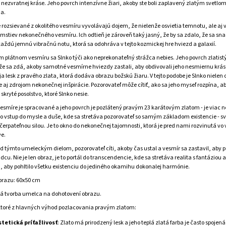
 nezvratnej kráse. Jeho povrch intenzívne žiari, akoby ste boli zaplavený zlatým svetlom
a.
e rozsievané z okolitého vesmíru vyvolávajú dojem, že nielenže osvietia temnotu, ale aj v
omstiev nekonečného vesmíru. Ich odtieň je zároveň taký jasný, že by sa zdalo, že sa sna
každú jemnú vibračnú notu, ktorá sa odohráva v tejto kozmickej hre hviezd a galaxií.
m plátnom vesmíru sa Slnko týči ako neprekonateľný strážca nebies. Jeho povrch zlatis
, že sa zdá, akoby samotné vesmírne hviezdy zastali, aby obdivovali jeho nesmiernu krás
ja lesk z pravého zlata, ktorá dodáva obrazu božskú žiaru. V tejto podobe je Slnko niele
le aj zdrojom nekonečnej inšpirácie.
Pozorovateľ môže cítiť, ako sa jeho myseľ rozpína, a
skryté posolstvo, ktoré Slnko nesie.
vesmíre je spracované a jeho povrch je pozlátený pravým 23 karátovým zlatom - je viac n
 to vstup do mysle a duše, kde sa stretáva pozorovateľ so samým základom existencie - s
čerpateľnou silou. Je to okno do nekonečnej tajomnosti, ktorá je pred nami rozvinutá vo 
ve.
ed týmto umeleckým dielom, pozorovateľ cíti, akoby čas ustal a vesmír sa zastavil, aby p
dcu. Nie je len obraz, je to portál do transcendencie, kde sa stretáva realita s fantáziou a
, aby pohltilo všetku existenciu do jediného okamihu dokonalej harmónie.
brazu: 60x50 cm
 tvorba umelca na dohotovení obrazu.
ktoré z hlavných výhod pozlacovania pravým zlatom:
stetická príťažlivosť
: Zlato má prirodzený lesk a jeho teplá zlatá farba je často spojená