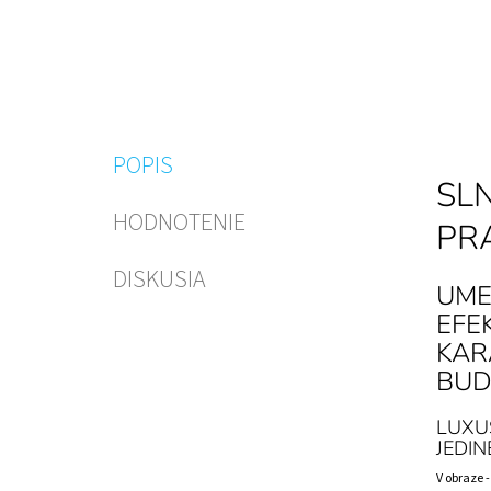
POPIS
SLN
HODNOTENIE
PR
DISKUSIA
UME
EFE
KAR
BUD
LUXU
JEDIN
V obraze 