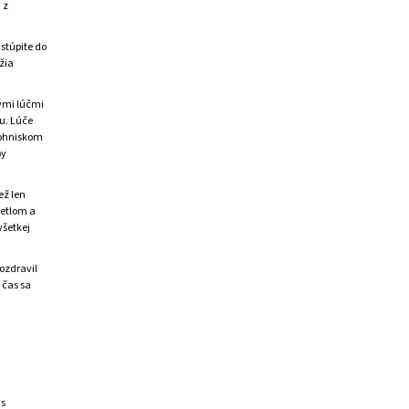
 z
stúpite do
žia
tými lúčmi
u. Lúče
n ohniskom
by
ež len
vetlom a
všetkej
ozdravil
 čas sa
 s