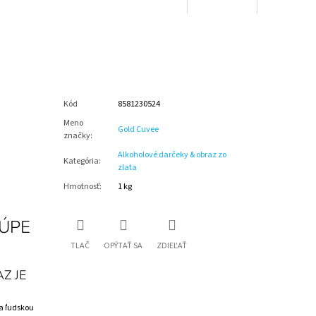
Kód
8581230524
Meno
Gold Cuvee
značky
:
Alkoholové darčeky & obraz zo
Kategória
:
zlata
Hmotnosť
:
1 kg
KÚPE
TLAČ
OPÝTAŤ SA
ZDIEĽAŤ
Z JE
a ľudskou