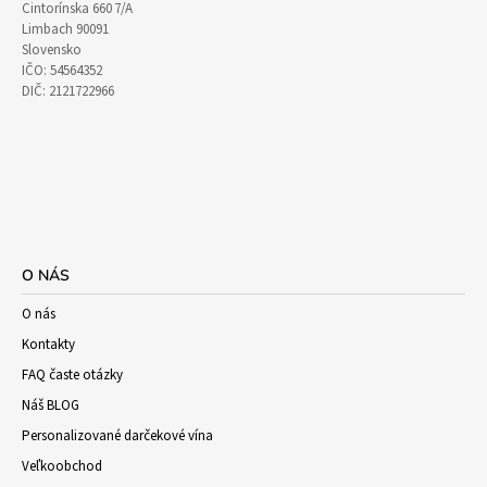
Cintorínska 660 7/A
Limbach 90091
Slovensko
IČO: 54564352
DIČ: 2121722966
O NÁS
O nás
Kontakty
FAQ časte otázky
Náš BLOG
Personalizované darčekové vína
Veľkoobchod