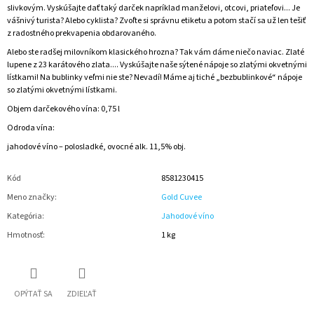
slivkovým. Vyskúšajte dať taký darček napríklad manželovi, otcovi, priateľovi... Je
vášnivý turista? Alebo cyklista? Zvoľte si správnu etiketu a potom stačí sa už len tešiť
z radostného prekvapenia obdarovaného.
Alebo ste radšej milovníkom klasického hrozna? Tak vám dáme niečo naviac. Zlaté
lupene z 23 karátového zlata.... Vyskúšajte naše sýtené nápoje so zlatými okvetnými
lístkami! Na bublinky veľmi nie ste? Nevadí! Máme aj tiché „bezbublinkové“ nápoje
so zlatými okvetnými lístkami.
Objem darčekového vína: 0,75 l
Odroda vína:
jahodové víno – polosladké, ovocné alk. 11,5% obj.
Kód
8581230415
Meno značky
:
Gold Cuvee
Kategória
:
Jahodové víno
Hmotnosť
:
1 kg
OPÝTAŤ SA
ZDIEĽAŤ