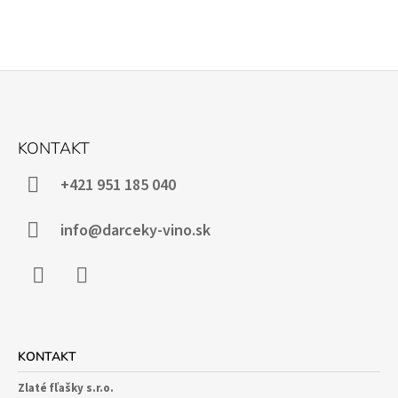
Z
Á
KONTAKT
P
Ä
+421 951 185 040
T
I
info@darceky-vino.sk
E
Facebook
Instagram
KONTAKT
Zlaté fľašky s.r.o.