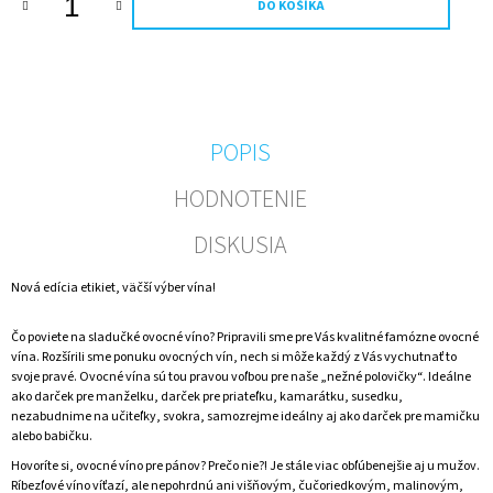
DO KOŠÍKA
M
E
FOTO
VÍNO
VLASTNÝ
TEXT
POPIS
A
OBRÁZOK
HODNOTENIE
0,75L
(ZLATÝ
PODKLAD)
DISKUSIA
€11,20
Nová edícia etikiet, väčší výber vína!
Čo poviete na sladučké ovocné víno? Pripravili sme pre Vás kvalitné famózne ovocné
vína. Rozšírili sme ponuku ovocných vín, nech si môže každý z Vás vychutnať to
svoje pravé. Ovocné vína sú tou pravou voľbou pre naše „nežné polovičky“. Ideálne
ako darček pre manželku, darček pre priateľku, kamarátku, susedku,
nezabudnime na učiteľky, svokra, samozrejme ideálny aj ako darček pre mamičku
alebo babičku.
Hovoríte si, ovocné víno pre pánov? Prečo nie?! Je stále viac obľúbenejšie aj u mužov.
Ríbezľové víno víťazí, ale nepohrdnú ani višňovým, čučoriedkovým, malinovým,