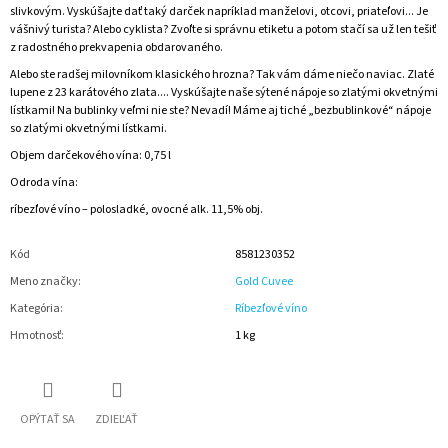
slivkovým. Vyskúšajte dať taký darček napríklad manželovi, otcovi, priateľovi... Je
vášnivý turista? Alebo cyklista? Zvoľte si správnu etiketu a potom stačí sa už len tešiť
z radostného prekvapenia obdarovaného.
Alebo ste radšej milovníkom klasického hrozna? Tak vám dáme niečo naviac. Zlaté
lupene z 23 karátového zlata.... Vyskúšajte naše sýtené nápoje so zlatými okvetnými
lístkami! Na bublinky veľmi nie ste? Nevadí! Máme aj tiché „bezbublinkové“ nápoje
so zlatými okvetnými lístkami.
Objem darčekového vína: 0,75 l
Odroda vína:
ríbezľové víno – polosladké, ovocné alk. 11,5% obj.
Kód
8581230352
Meno značky
:
Gold Cuvee
Kategória
:
Ríbezľové víno
Hmotnosť
:
1 kg
OPÝTAŤ SA
ZDIEĽAŤ