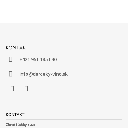
Z
Á
KONTAKT
P
Ä
+421 951 185 040
T
I
info@darceky-vino.sk
E
Facebook
Instagram
KONTAKT
Zlaté fľašky s.r.o.