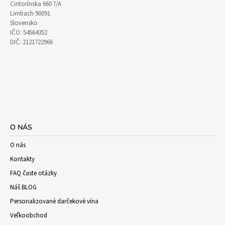
Cintorínska 660 7/A
Limbach 90091
Slovensko
IČO: 54564352
DIČ: 2121722966
O NÁS
O nás
Kontakty
FAQ časte otázky
Náš BLOG
Personalizované darčekové vína
Veľkoobchod