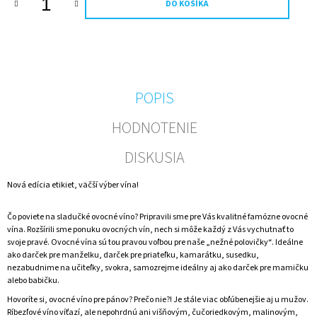
DO KOŠÍKA
M
E
PRE
ŠŤASTIE
-
ČUČORIEDKOVÉ
POPIS
VÍNO
€6,99
HODNOTENIE
DISKUSIA
Nová edícia etikiet, väčší výber vína!
Čo poviete na sladučké ovocné víno? Pripravili sme pre Vás kvalitné famózne ovocné
vína. Rozšírili sme ponuku ovocných vín, nech si môže každý z Vás vychutnať to
svoje pravé. Ovocné vína sú tou pravou voľbou pre naše „nežné polovičky“. Ideálne
ako darček pre manželku, darček pre priateľku, kamarátku, susedku,
nezabudnime na učiteľky, svokra, samozrejme ideálny aj ako darček pre mamičku
alebo babičku.
Hovoríte si, ovocné víno pre pánov? Prečo nie?! Je stále viac obľúbenejšie aj u mužov.
Ríbezľové víno víťazí, ale nepohrdnú ani višňovým, čučoriedkovým, malinovým,