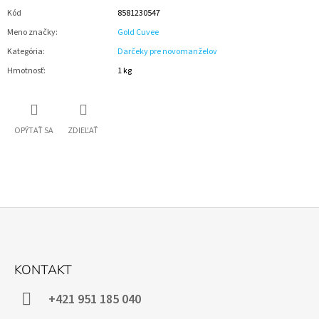
Kód
8581230547
Meno značky
:
Gold Cuvee
Kategória
:
Darčeky pre novomanželov
Hmotnosť
:
1 kg
OPÝTAŤ SA
ZDIEĽAŤ
Z
Á
KONTAKT
P
Ä
+421 951 185 040
T