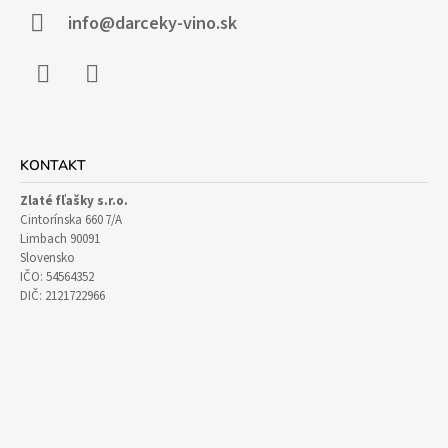
I
info@darceky-vino.sk
E
Facebook
Instagram
KONTAKT
Zlaté fľašky s.r.o.
Cintorínska 660 7/A
Limbach 90091
Slovensko
IČO: 54564352
DIČ: 2121722966