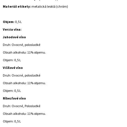
Materiál etikety:
metalická lesklá (chróm)
Objem:
0,5 L
Verzia vína:
Jahodové víno
Druh: Ovocné, polosladké
Obsah alkoholu: 11% objemu.
Objem: 0,5 L
Višňové víno
Druh: Ovocné, polosladké
Obsah alkoholu: 11% objemu.
Objem: 0,5 L
Ríbezľové ​​víno
Druh: Ovocné, Polosladké
Obsah alkoholu: 11% objemu.
Objem: 0,5 L