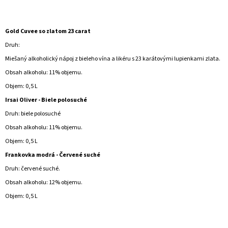
Gold Cuvee so zlatom 23 carat
Druh:
Miešaný alkoholický nápoj z bieleho vína a likéru s 23 karátovými lupienkami zlata.
Obsah alkoholu: 11% objemu.
Objem: 0,5 L
Irsai Oliver - Biele polosuché
Druh: biele polosuché
Obsah alkoholu: 11% objemu.
Objem: 0,5 L
Frankovka modrá - Červené suché
Druh: červené suché.
Obsah alkoholu: 12% objemu.
Objem: 0,5 L