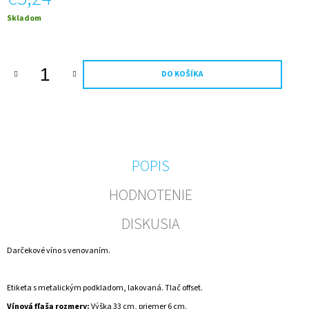
M
Jednotková
Skladom
E
cena:
GOLD
CUVEE
DO KOŠÍKA
ŠUMIVÉ
SO
ZLATOM
-
NARODENINY
-
MENO
+
POPIS
VEK
€15,94
HODNOTENIE
DISKUSIA
Darčekové víno s venovaním.
Etiketa s metalickým podkladom, lakovaná. Tlač offset.
Vínová fľaša rozmery:
Výška 33 cm, priemer 6 cm.