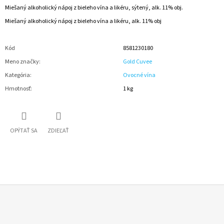
Miešaný alkoholický nápoj z bieleho vína a likéru, sýtený, alk. 11% obj.
Miešaný alkoholický nápoj z bieleho vína a likéru, alk. 11% obj
Kód
8581230180
Meno značky
:
Gold Cuvee
Kategória
:
Ovocné vína
Hmotnosť
:
1 kg
OPÝTAŤ SA
ZDIEĽAŤ
Z
Á