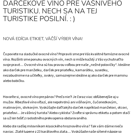
DARČEKOVÉ VÍNO PRE VÁŠNIVÉHO
TURISTIKU. NECH SA NA TEJ
TURISTIKE POSILNÍ. : )
NOVÁ EDÍCIA ETIKIET, VÄČŠÍ VÝBER VÍNA!
Čo poviete na sladučké ovocné víno? Pripravili sme pre Vás kvalitné famózne ovocné
vína. Rozšírili sme ponuku ovocných vín, nech si môže každý z Vás vychutnať to
svoje pravé.... Ovocné vína sú tou pravou voľbou pre naše „nežné polovičky“. Ideálne
ako darček pre manželku, darček pre priateľku, kamarátku, susedku,
nezabudnime na učiteľky, svokry, samozrejme ideálne aj ako darček pre maminu
alebo babičku.
Hovoríte si, ovocné víno pre pánov? Prečo nie?! Je čoraz viac obľúbenejšie aj u
mužov. Ríbezľové víno víťazí, ale nepohrdnú ani višňovým, čučoriedkovým,
malinovým, slivkovým. Vyskúšajte dať takýto darček napríklad manželovi, otcovi,
priateľovi... Je vášnivý turista? Alebo cyklista? Zvoľte si správnu etiketu a potom stačí
sa už len tešiť z radostného prekvapenia obdarovaného.
Alebo ste radšej milovníkom klasického hroznového vína? Tak vám dáme niečo
naviac. Zlaté lupene z 23 karátového zlata.... Vyskúšajte naše sýtené nápoje so