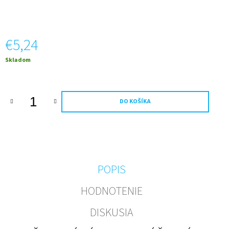
M
E
€5,24
FOTO
VÍNO
VLASTNÝ
Jednotková
Skladom
TEXT
cena:
A
OBRÁZOK
0,75L
(ZLATÝ
DO KOŠÍKA
PODKLAD)
€11,20
POPIS
HODNOTENIE
DISKUSIA