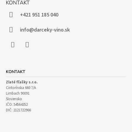
KONTAKT
P
Ä
+421 951 185 040
T
I
info@darceky-vino.sk
E
Facebook
Instagram
KONTAKT
Zlaté fľašky s.r.o.
Cintorínska 660 7/A
Limbach 90091
Slovensko
IČO: 54564352
DIČ: 2121722966