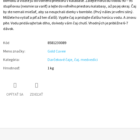
bombilu a vložte ju do voľného priestoru v kalabase. Zalejte horúcou vodou 90 – 95
stupňovou (nesmie sa variť) a lejte do voľného priestoru kalabasy, až po jej okraj. Čaj
by ste nemali miešať, aby sa neupchali dierky v bombile. (Prvý nálev je veľmi silný.
Môžete ho vyliať a piť až ten ďalší). Vypite čaj a pridajte ďalšiu horúcu vodu. A znovu
pite. Vodu pridávajte tak dlho, do kedy vám čaj chutí. Vhodných je približne 6-7
dávok.
Kód
8581230089
Meno značky
:
Gold Cuvee
Kategória
:
Darčekové čaje, čaj. medvedíci
Hmotnosť
:
1 kg
OPÝTAŤ SA
ZDIEĽAŤ