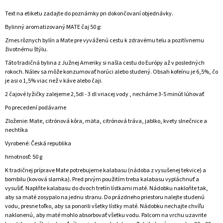
Text na etiketu zadajte do poznámky pri dokončovaní objednávky.
Bylinný aromatizovaný MATE čaj 50 g:
Zmes rôznych bylín a Mate pre vyváženú cestu k zdravému telu a pozitívnemu
životnému štýlu.
Táto tradičná bylina z Južnej Ameriky si našla cestu do Európy až v posledných
rokoch. Nálev sa môže konzumovať horúci alebo studený. Obsah kofeínu je 6,5%, čo
je asi o 1,5% viac než v káve alebo čaji.
2 čajové lyžičky zalejeme
2,5dl - 3 dl vriacej vody , necháme 3-5 minút lúhovať
Po precedení podávame
Zloženie: Mate, citrónová kôra, mäta, citrónová tráva, jablko, kvety slnečnice a
nechtíka
Vyrobené:
Česká republika
hmotnosť: 50 g
K tradičnej príprave Mate potrebujeme kalabasu (nádoba z vysušenej tekvice) a
bombilu (kovová slamka). Pred prvým použitím treba kalabasu vypláchnuť a
vysušiť. Naplňte kalabasu do dvoch tretín lístkami maté. Nádobku nakloňte tak,
aby sa maté zosypalo na jednu stranu. Do prázdneho priestoru nalejte studenú
vodu, presne toľko, aby sa ponorili všetky lístky maté. Nádobku nechajte chvíľu
naklonenú, aby maté mohlo absorbovať všetku vodu. Palcom na vrchu uzavrite