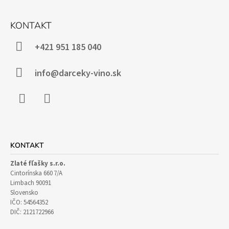
Z
Á
KONTAKT
P
Ä
+421 951 185 040
T
I
info@darceky-vino.sk
E
Facebook
Instagram
KONTAKT
Zlaté fľašky s.r.o.
Cintorínska 660 7/A
Limbach 90091
Slovensko
IČO: 54564352
DIČ: 2121722966