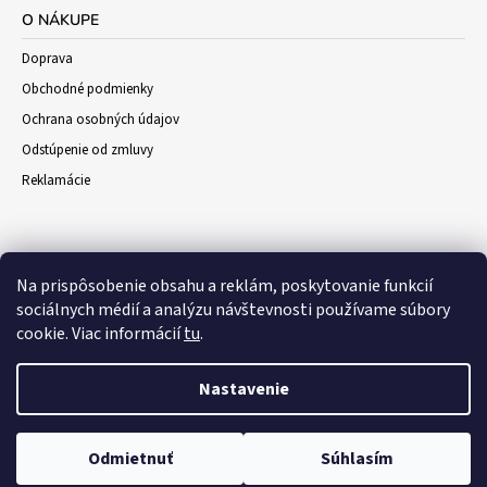
O NÁKUPE
Doprava
Obchodné podmienky
Ochrana osobných údajov
Odstúpenie od zmluvy
Reklamácie
Na prispôsobenie obsahu a reklám, poskytovanie funkcií
sociálnych médií a analýzu návštevnosti používame súbory
cookie. Viac informácií
tu
.
Nastavenie
© 2026 Darceky-vino.sk. Všetky práva
a
Vytvoril Shoptet
WEBHUT.sk
Odmietnuť
Súhlasím
vyhradené.
Upraviť nastavenie cookies