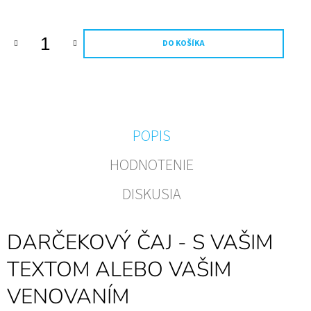
M
E
DO KOŠÍKA
VESELÉ
NARODENINY
-
VÁŠ
VEK-
RÍBEZĽOVÉ
VÍNO
POPIS
€6,99
HODNOTENIE
DISKUSIA
DARČEKOVÝ ČAJ - S VAŠIM
TEXTOM ALEBO VAŠIM
VENOVANÍM