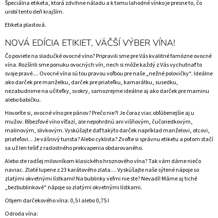
Špeciálna etiketa, ktorá zdvihne náladu a k tomu lahodné vínko je presne to, čo
urobí tento deň krajším.
Etiketa plastová.
NOVÁ EDÍCIA ETIKIET, VÄČŠÍ VÝBER VÍNA!
Čo poviete na sladučké ovocné víno? Pripravili sme pre Vás kvalitné famózne ovocné
vína. Rozšírili sme ponuku ovocných vín, nech si môže každý z Vás vychutnať to
svoje pravé.... Ovocné vína sú tou pravou voľbou pre naše „nežné polovičky“. Ideálne
ako darček pre manželku, darček pre priateľku, kamarátku, susedku,
nezabudnime na učiteľky, svokry, samozrejme ideálne aj ako darček pre maminu
alebo babičku.
Hovoríte si, ovocné víno pre pánov? Prečo nie?! Je čoraz viac obľúbenejšie aj u
mužov. Ríbezľové víno víťazí, ale nepohrdnú ani višňovým, čučoriedkovým,
malinovým, slivkovým. Vyskúšajte dať takýto darček napríklad manželovi, otcovi,
priateľovi... Je vášnivý turista? Alebo cyklista? Zvoľte si správnu etiketu a potom stačí
sa už len tešiť z radostného prekvapenia obdarovaného.
Alebo ste radšej milovníkom klasického hroznového vína? Tak vám dáme niečo
naviac. Zlaté lupene z 23 karátového zlata.... Vyskúšajte naše sýtené nápoje so
zlatými okvetnými lístkami! Na bublinky veľmi nie ste? Nevadí! Máme aj tiché
„bezbublinkové“ nápoje so zlatými okvetnými lístkami.
Objem darčekového vína: 0,5 l alebo 0,75 l
Odroda vína: