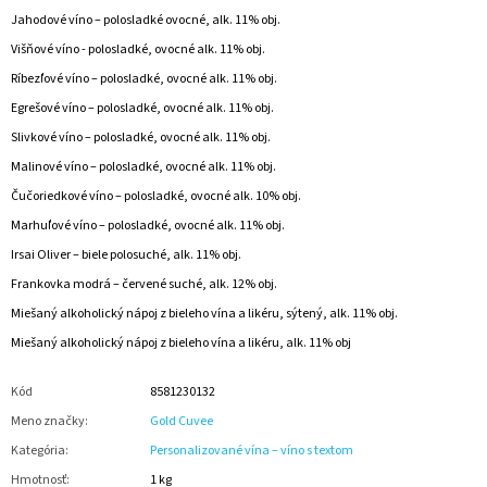
Jahodové víno – polosladké ovocné, alk. 11% obj.
Višňové víno - polosladké, ovocné alk. 11% obj.
Ríbezľové víno – polosladké, ovocné alk. 11% obj.
Egrešové víno – polosladké, ovocné alk. 11% obj.
Slivkové víno – polosladké, ovocné alk. 11% obj.
Malinové víno – polosladké, ovocné alk. 11% obj.
Čučoriedkové víno – polosladké, ovocné alk. 10% obj.
Marhuľové víno – polosladké, ovocné alk. 11% obj.
Irsai Oliver – biele polosuché, alk. 11% obj.
Frankovka modrá – červené suché, alk. 12% obj.
Miešaný alkoholický nápoj z bieleho vína a likéru, sýtený, alk. 11% obj.
Miešaný alkoholický nápoj z bieleho vína a likéru, alk. 11% obj
Kód
8581230132
Meno značky
:
Gold Cuvee
Kategória
:
Personalizované vína – víno s textom
Hmotnosť
:
1 kg