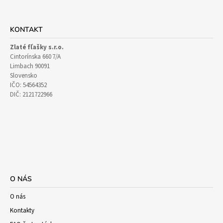
KONTAKT
Zlaté fľašky s.r.o.
Cintorínska 660 7/A
Limbach 90091
Slovensko
IČO: 54564352
DIČ: 2121722966
O NÁS
O nás
Kontakty