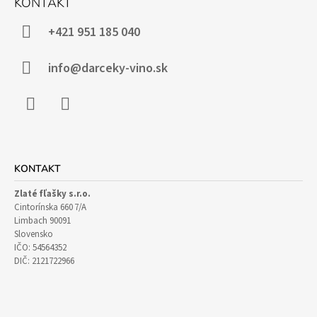
KONTAKT
P
Ä
+421 951 185 040
T
I
info@darceky-vino.sk
E
Facebook
Instagram
KONTAKT
Zlaté fľašky s.r.o.
Cintorínska 660 7/A
Limbach 90091
Slovensko
IČO: 54564352
DIČ: 2121722966