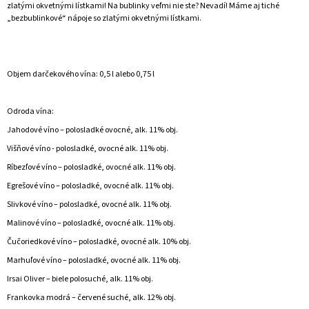
zlatými okvetnými lístkami! Na bublinky veľmi nie ste? Nevadí! Máme aj tiché
„bezbublinkové“ nápoje so zlatými okvetnými lístkami.
Objem darčekového vína: 0,5 l alebo 0,75 l
Odroda vína:
Jahodové víno – polosladké ovocné, alk. 11% obj.
Višňové víno - polosladké, ovocné alk. 11% obj.
Ríbezľové víno – polosladké, ovocné alk. 11% obj.
Egrešové víno – polosladké, ovocné alk. 11% obj.
Slivkové víno – polosladké, ovocné alk. 11% obj.
Malinové víno – polosladké, ovocné alk. 11% obj.
Čučoriedkové víno – polosladké, ovocné alk. 10% obj.
Marhuľové víno – polosladké, ovocné alk. 11% obj.
Irsai Oliver – biele polosuché, alk. 11% obj.
Frankovka modrá – červené suché, alk. 12% obj.