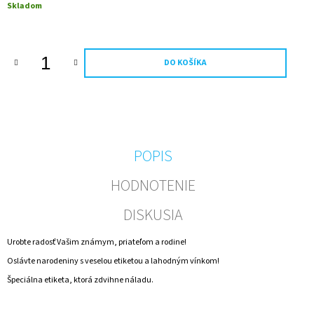
Jednotková
Skladom
M
cena:
E
GOLD
DO KOŠÍKA
CUVEE
ŠUMIVÉ
SO
ZLATOM
-
40
NARODENINY
POPIS
€15,94
HODNOTENIE
DISKUSIA
Urobte radosť Vašim známym, priateľom a rodine!
Oslávte narodeniny s veselou etiketou a lahodným vínkom!
Špeciálna etiketa, ktorá zdvihne náladu.