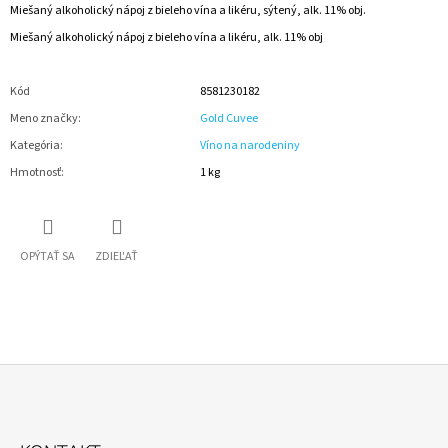
Miešaný alkoholický nápoj z bieleho vína a likéru, sýtený, alk. 11% obj.
Miešaný alkoholický nápoj z bieleho vína a likéru, alk. 11% obj
Kód
8581230182
Meno značky
:
Gold Cuvee
Kategória
:
Víno na narodeniny
Hmotnosť
:
1 kg
OPÝTAŤ SA
ZDIEĽAŤ
Z
Á