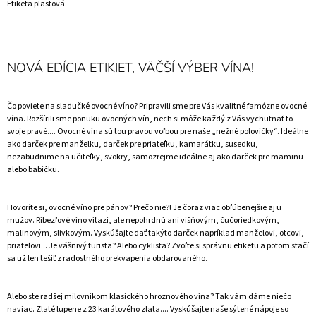
Etiketa plastová.
NOVÁ EDÍCIA ETIKIET, VÄČŠÍ VÝBER VÍNA!
Čo poviete na sladučké ovocné víno? Pripravili sme pre Vás kvalitné famózne ovocné
vína. Rozšírili sme ponuku ovocných vín, nech si môže každý z Vás vychutnať to
svoje pravé.... Ovocné vína sú tou pravou voľbou pre naše „nežné polovičky“. Ideálne
ako darček pre manželku, darček pre priateľku, kamarátku, susedku,
nezabudnime na učiteľky, svokry, samozrejme ideálne aj ako darček pre maminu
alebo babičku.
Hovoríte si, ovocné víno pre pánov? Prečo nie?! Je čoraz viac obľúbenejšie aj u
mužov. Ríbezľové víno víťazí, ale nepohrdnú ani višňovým, čučoriedkovým,
malinovým, slivkovým. Vyskúšajte dať takýto darček napríklad manželovi, otcovi,
priateľovi... Je vášnivý turista? Alebo cyklista? Zvoľte si správnu etiketu a potom stačí
sa už len tešiť z radostného prekvapenia obdarovaného.
Alebo ste radšej milovníkom klasického hroznového vína? Tak vám dáme niečo
naviac. Zlaté lupene z 23 karátového zlata.... Vyskúšajte naše sýtené nápoje so