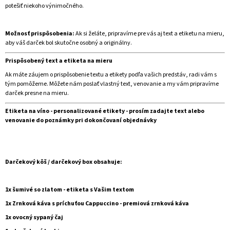
potešiť niekoho výnimočného.
Možnosť prispôsobenia:
Ak si želáte, pripravíme pre vás aj text a etiketu na mieru,
aby váš darček bol skutočne osobný a originálny.
Prispôsobený text a etiketa na mieru
Ak máte záujem o prispôsobenie textu a etikety podľa vašich predstáv, radi vám s
tým pomôžeme. Môžete nám poslať vlastný text, venovanie a my vám pripravíme
darček presne na mieru.
Etiketa na víno - personalizované etikety - prosím zadajte text alebo
venovanie do poznámky pri dokončovaní objednávky
Darčekový kôš / darčekový box obsahuje:
1x šumivé so zlatom - etiketa s Vašim textom
1x Zrnková káva s príchuťou Cappuccino - premiová zrnková káva
1x ovocný sypaný čaj