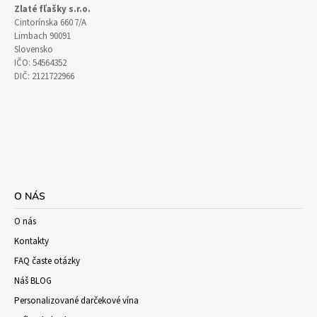
Zlaté fľašky s.r.o.
Cintorínska 660 7/A
Limbach 90091
Slovensko
IČO: 54564352
DIČ: 2121722966
O NÁS
O nás
Kontakty
FAQ časte otázky
Náš BLOG
Personalizované darčekové vína