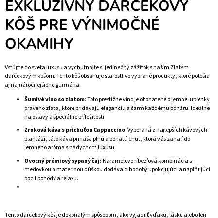
EXKLUZÍVNY DARČEKOVÝ
KÔŠ PRE VÝNIMOČNÉ
OKAMIHY
Vstúpte do sveta luxusu a vychutnajte si jedinečný zážitok s naším Zlatým
darčekovým košom. Tento kôš obsahuje starostlivo vybrané produkty, ktoré potešia
aj najnáročnejšieho gurmána:
Šumivé víno so zlatom
: Toto prestížne víno je obohatené o jemné lupienky
pravého zlata, ktoré pridávajú eleganciu a šarm každému poháru. Ideálne
na oslavy a špeciálne príležitosti.
Zrnková káva s príchuťou Cappuccino
: Vyberaná z najlepších kávových
plantáží, táto káva prináša plnú a bohatú chuť, ktorá vás zahalí do
jemného aróma s nádychom luxusu.
Ovocný prémiový sypaný čaj:
Karamelovo ríbezľová kombinácia s
medovkou a materinou dúškou dodáva dlhodobý upokojujúci a naplňujúci
pocit pohody a relaxu.
Tento darčekový kôš je dokonalým spôsobom, ako vyjadriť vďaku, lásku alebo len