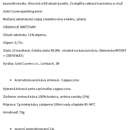
bazového kvetu. Víno má nižší obsah kyselín, čo dopĺňa celkovú harmóniu a chuť.
Gold Cuvee sparkling wine:
Miešaný alkoholický nápoj z bieleho vína a likéru, sýtený
OBSAHUJE SIRIČITANY
Obsah alkoholu: 11% objemu.
Objem: 0,75 L
Zlato: 23 karátové, čistota zlata 99,8% - vhodné na konzumáciu. (Nemecko PATENT
+ CERTIFIKÁT)
Vyrába: Gold Cuvee s.r.o., Limbach, SR
Aromatizovaná káva zrnková - Cappuccino
Vybraná kávová sorta s príchuťou cappuccina.
Zloženie: zrnková káva 100% Arabica, aróma vanilky (2%)
Príprava: 7g mletej kávy zalejeme 100ml vody o teplote 93-94°C
Hmotnosť: 70g
ovocný aromatizovaný čaj