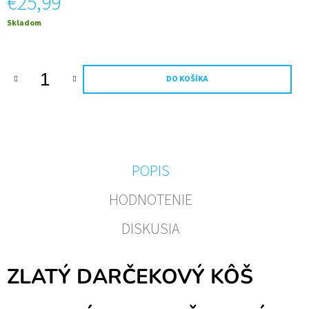
€25,99
M
E
Jednotková
Skladom
cena:
FOTO
VÍNO
VLASTNÝ
DO KOŠÍKA
TEXT
A
OBRÁZOK
-
0,75L-
FAREBNÝ
RÁM
POPIS
€11,20
HODNOTENIE
DISKUSIA
ZLATÝ DARČEKOVÝ KÔŠ