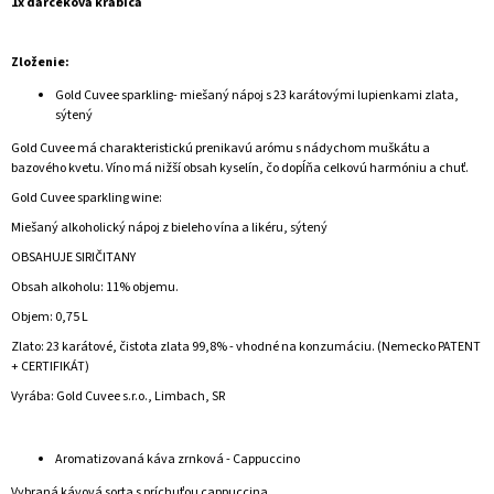
1x darčeková krabica
Zloženie:
Gold Cuvee sparkling- miešaný nápoj s 23 karátovými lupienkami zlata,
sýtený
Gold Cuvee má charakteristickú prenikavú arómu s nádychom muškátu a
bazového kvetu. Víno má nižší obsah kyselín, čo dopĺňa celkovú harmóniu a chuť.
Gold Cuvee sparkling wine:
Miešaný alkoholický nápoj z bieleho vína a likéru, sýtený
OBSAHUJE SIRIČITANY
Obsah alkoholu: 11% objemu.
Objem: 0,75 L
Zlato: 23 karátové, čistota zlata 99,8% - vhodné na konzumáciu. (Nemecko PATENT
+ CERTIFIKÁT)
Vyrába: Gold Cuvee s.r.o., Limbach, SR
Aromatizovaná káva zrnková - Cappuccino
Vybraná kávová sorta s príchuťou cappuccina.