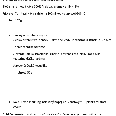
Zloženie: zrnková káva 100% Arabica, aróma vanilky (2%)
Príprava: 7g mletej kávy zalejeme 100ml vody o teplote 93-94°C
Hmotnosť: 70g
ovocný aromatizovaný čaj
2 čajové lyžičky zalejeme
2,5dl vriacej vody , necháme 8-10 minút lúhovať
Po precedení podávame
Zloženie: jablko, hrozienka, ríbezľa, červená repa, šípky, medovka,
materina dúška, aróma
Vyrobené:
Česká republika
hmotnosť: 50 g
Gold Cuvee sparkling- miešaný nápoj s 23 karátovými lupienkami zlata,
sýtený
Gold Cuvee má charakteristickú prenikavú arómu s nádychom muškátu a