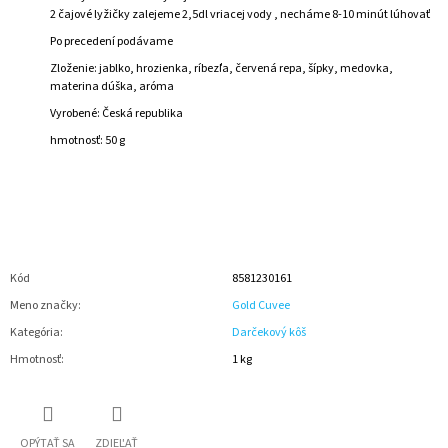
2 čajové lyžičky zalejeme
2,5dl vriacej vody , necháme 8-10 minút lúhovať
Po precedení podávame
Zloženie: jablko, hrozienka, ríbezľa, červená repa, šípky, medovka,
materina dúška, aróma
Vyrobené:
Česká republika
hmotnosť: 50 g
Kód
8581230161
Meno značky
:
Gold Cuvee
Kategória
:
Darčekový kôš
Hmotnosť
:
1 kg
OPÝTAŤ SA
ZDIEĽAŤ