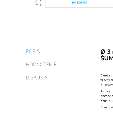
DO KOŠÍKA
POPIS
Ø 3
ŠUM
HODNOTENIE
Darujte d
DISKUSIA
vzácny ak
a neopako
Šumivý ná
elegancie
eleganciu
Otvorte s