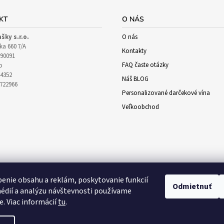
KT
O NÁS
ašky s.r.o.
O nás
ka 660 7/A
Kontakty
90091
FAQ časte otázky
o
64352
Náš BLOG
1722966
Personalizované darčekové vína
Veľkoobchod
enie obsahu a reklám, poskytovanie funkcií
Odmietnuť
édií a analýzu návštevnosti používame
e. Viac informácií
tu
.