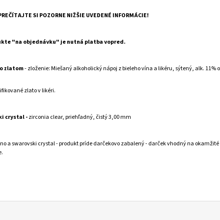
PREČÍTAJTE SI POZORNE NIŽŠIE UVEDENÉ INFORMÁCIE!
ukte "na objednávku" je nutná platba vopred.
o zlatom
- zloženie: Miešaný alkoholický nápoj z bieleho vína a likéru, sýtený, alk. 11% 
ifikované zlato v likéri.
i crystal -
zirconia clear, priehľadný, čistý 3,00 mm
no a swarovski crystal - produkt príde darčekovo zabalený - darček vhodný na okamžité
.