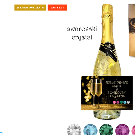
(ZLATÝ PODKLAD)
- LUXUSNÝ DARČE
€11,20
€60
23 KARÁTOVÉ ZLATO
VÁŠ TEXT