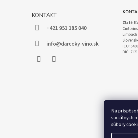
Z
Á
KONTA
KONTAKT
P
Zlaté fľ
Ä
+421 951 185 040
Cintoríns
T
Limbach 
Slovensk
I
info@darceky-vino.sk
IČO: 545
E
DIČ: 212
Facebook
Instagram
Na prispôsob
sociálnych m
súbory cooki