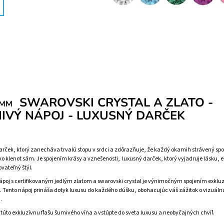
SWAROVSKI CRYSTAL A ZLATO -
MM
IVÝ NÁPOJ - LUXUSNÝ DARČEK
arček, ktorý zanecháva trvalú stopu v srdci a zdôrazňuje, že každý okamih strávený spol
o klenot sám. Je spojením krásy a vznešenosti, luxusný darček, ktorý vyjadruje lásku, 
vateľný štýl.
poj s certifikovaným jedlým zlatom a swarovski crystal je výnimočným spojením exkluz
. Tento nápoj prináša dotyk luxusu do každého dúšku, obohacujúc váš zážitok o vizuáln
.
i túto exkluzívnu fľašu šumivého vína a vstúpte do sveta luxusu a neobyčajných chvíľ.