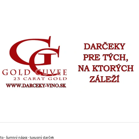
ČO POTREBUJETE NÁJSŤ?
HĽADAŤ
ODPORÚČAME
FOTO VÍNO VLASTNÝ TEXT A OBRÁZOK 0,75L
Ø 1,75 MM DIAMAN
to - šumivý nápoj - luxusný darček