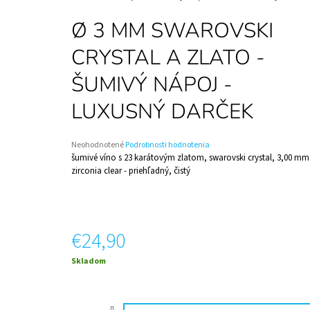
VÍNO
€5,24
Ø 3 MM SWAROVSKI
CRYSTAL A ZLATO -
ŠUMIVÝ NÁPOJ -
LUXUSNÝ DARČEK
Priemerné
Neohodnotené
Podrobnosti hodnotenia
hodnotenie
šumivé víno s 23 karátovým zlatom, swarovski crystal, 3,00 mm
produktu
zirconia clear - priehľadný, čistý
je
0,0
z
5
hviezdičiek.
€24,90
Jednotková
Skladom
cena: