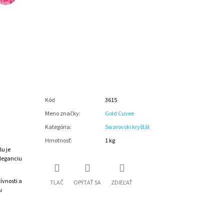
Kód
3615
Meno značky
:
Gold Cuvee
Kategória
:
Swarovski kryštál
Hmotnosť
:
1 kg
u je
eleganciu
ívnosti a
TLAČ
OPÝTAŤ SA
ZDIEĽAŤ
u