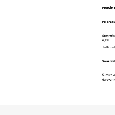
PROSÍM 
Pri prod
Šumivé s
0,75 l
Jedlé cert
Swarovsk
Šumivé ví
darovanie