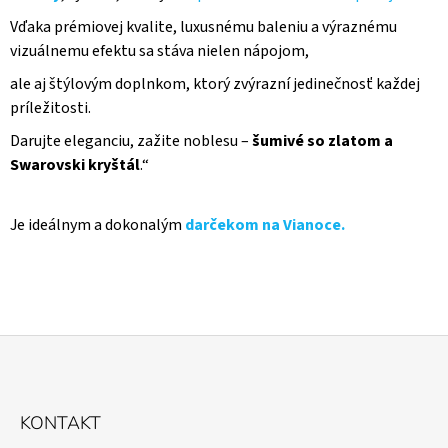
I
S
Vďaka prémiovej kvalite, luxusnému baleniu a výraznému
U
vizuálnemu efektu sa stáva nielen nápojom,
ale aj štýlovým doplnkom, ktorý zvýrazní jedinečnosť každej
príležitosti.
Darujte eleganciu, zažite noblesu –
šumivé so zlatom a
Swarovski kryštál
.“
Je ideálnym a dokonalým
darčekom na Vianoce.
Z
Á
KONTAKT
P