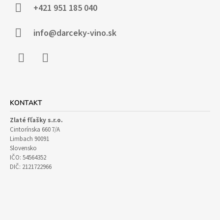
Ä
+421 951 185 040
T
I
info@darceky-vino.sk
E
Facebook
Instagram
KONTAKT
Zlaté fľašky s.r.o.
Cintorínska 660 7/A
Limbach 90091
Slovensko
IČO: 54564352
DIČ: 2121722966