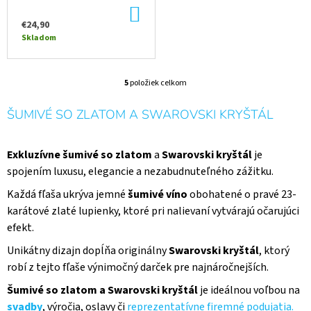
ZLATO - ŠUMIVÝ NÁPOJ -
DO
LUXUSNÝ DARČEK
KOŠÍKA
€24,90
Skladom
5
položiek celkom
O
V
ŠUMIVÉ SO ZLATOM
A SWAROVSKI KRYŠTÁL
L
Á
D
A
Exkluzívne šumivé so zlatom
a
Swarovski kryštál
je
C
spojením luxusu, elegancie a nezabudnuteľného zážitku.
I
E
Každá fľaša ukrýva jemné
šumivé víno
obohatené o pravé 23-
P
karátové zlaté lupienky,
ktoré pri nalievaní vytvárajú očarujúci
R
efekt.
V
K
Unikátny dizajn dopĺňa originálny
Swarovski kryštál
, ktorý
Y
robí z tejto fľaše výnimočný darček pre najnáročnejších.
V
Ý
Šumivé so zlatom a Swarovski kryštál
je ideálnou voľbou na
P
svadby
, výročia, oslavy či
reprezentatívne firemné podujatia.