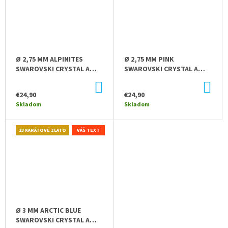
M
E
70
ROKOV
-
Ø 2,75 MM ALPINITES
Ø 2,75 MM PINK
DARČEKOVÉ
SWAROVSKI CRYSTAL A
SWAROVSKI CRYSTAL A
VÍNO
ZLATO - ŠUMIVÝ NÁPOJ -
ZLATO - ŠUMIVÝ NÁPOJ -
ČERVENÉ
DO
DO
LUXUSNÝ DARČEK
LUXUSNÝ DARČEK
KOŠÍKA
KOŠ
-
€24,90
€24,90
ZLATÁ
Skladom
Skladom
KOVOVÁ
ETIKETA
23 KARÁTOVÉ ZLATO
VÁŠ TEXT
€7,50
Ø 3 MM ARCTIC BLUE
SWAROVSKI CRYSTAL A