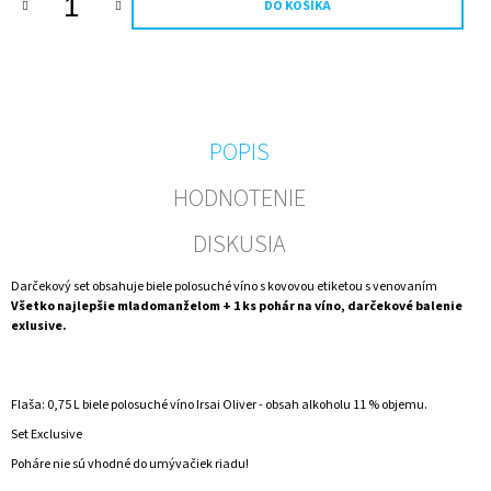
DO KOŠÍKA
M
E
ZLATÉ
ŠUMIVÉ
0,2
L
POPIS
NARODENINY
50
HODNOTENIE
€5,25
DISKUSIA
Darčekový set obsahuje biele polosuché víno s kovovou etiketou s venovaním
Všetko najlepšie mladomanželom + 1 ks pohár na víno, darčekové balenie
exlusive.
Flaša: 0,75 L biele polosuché víno Irsai Oliver - obsah alkoholu 11 % objemu.
Set Exclusive
Poháre nie sú vhodné do umývačiek riadu!