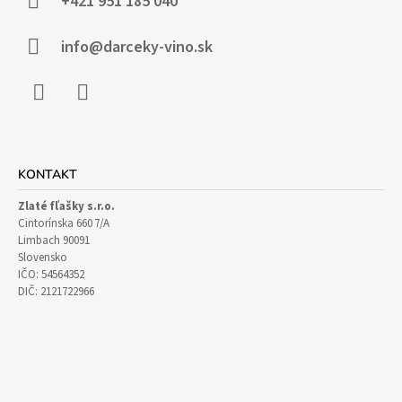
Ä
+421 951 185 040
T
I
info@darceky-vino.sk
E
Facebook
Instagram
KONTAKT
Zlaté fľašky s.r.o.
Cintorínska 660 7/A
Limbach 90091
Slovensko
IČO: 54564352
DIČ: 2121722966