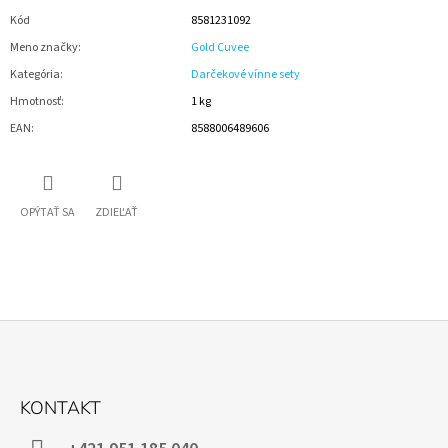
Kód
8581231092
Meno značky
:
Gold Cuvee
Kategória
:
Darčekové vínne sety
Hmotnosť
:
1 kg
EAN
:
8588006489606
OPÝTAŤ SA
ZDIEĽAŤ
Z
Á
KONTAKT
P