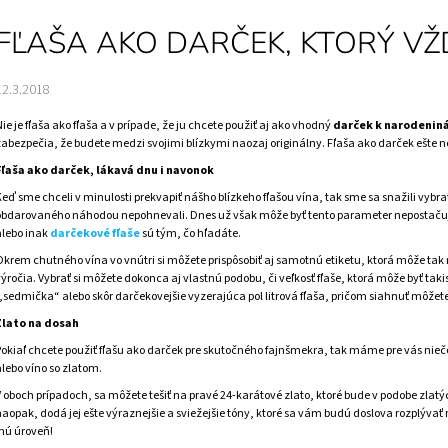
(ZLATÝ PODKLAD)
- LUXUSNÝ DARČE
€11,20
€60
FĽAŠA AKO DARČEK, KTORÝ VŽ
12.3.2018
ie je fľaša ako fľaša a v prípade, že ju chcete použiť aj ako vhodný
darček k narodenin
zabezpečia, že budete medzi svojimi blízkymi naozaj originálny. Fľaša ako darček ešte n
Fľaša ako darček, lákavá dnu i navonok
Keď sme chceli v minulosti prekvapiť nášho blízkeho fľašou vína, tak sme sa snažili vybr
obdarovaného náhodou nepohnevali. Dnes už však môže byť tento parameter nepostačujúc
alebo inak
darčekové fľaše
sú tým, čo hľadáte.
Okrem chutného vína vo vnútri si môžete prispôsobiť aj samotnú etiketu, ktorá môže tak 
výročia. Vybrať si môžete dokonca aj vlastnú podobu, či veľkosť fľaše, ktorá môže byť tak
,,sedmička“ alebo skôr darčekovejšie vyzerajúca pol litrová fľaša, pričom siahnuť môžete 
Zlato na dosah
Pokiaľ chcete použiť fľašu ako darček pre skutočného fajnšmekra, tak máme pre vás n
alebo víno so zlatom.
V oboch prípadoch, sa môžete tešiť na pravé 24-karátové zlato, ktoré bude v podobe zlatý
naopak, dodá jej ešte výraznejšie a sviežejšie tóny, ktoré sa vám budú doslova rozplývať
inú úroveň!