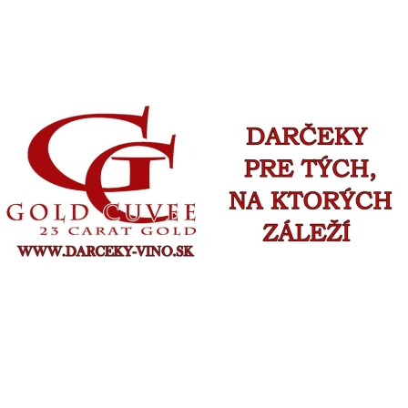
ČO POTREBUJETE NÁJSŤ?
HĽADAŤ
ODPORÚČAME
FOTO VÍNO VLASTNÝ TEXT A OBRÁZOK 0,75L
Ø 1,75 MM DIAMAN