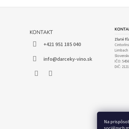
Z
Á
KONTA
KONTAKT
P
Zlaté fľ
Ä
+421 951 185 040
Cintoríns
T
Limbach 
Slovensk
I
info@darceky-vino.sk
IČO: 545
E
DIČ: 212
Facebook
Instagram
Na prispôsob
sociálnych m