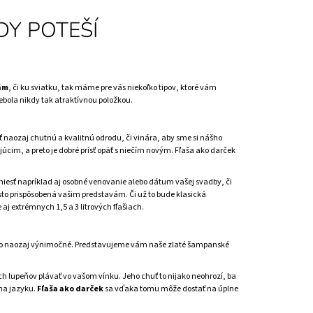
K
DY POTEŠÍ
ám
, či ku sviatku, tak máme pre vás niekoľko tipov, ktoré vám
ebola nikdy tak atraktívnou položkou.
ať naozaj chutnú a kvalitnú odrodu, či vinára, aby sme si nášho
im, a preto je dobré prísť opäť s niečím novým. Fľaša ako darček
niesť napríklad aj osobné venovanie alebo dátum vašej svadby, či
isto prispôsobená vašim predstavám. Či už to bude klasická
aj extrémnych 1,5 a 3 litrových fľašiach.
iečo naozaj výnimočné. Predstavujeme vám naše zlaté šampanské
ch lupeňov plávať vo vašom vínku. Jeho chuť to nijako neohrozí, ba
 na jazyku.
Fľaša ako darček
sa vďaka tomu môže dostať na úplne