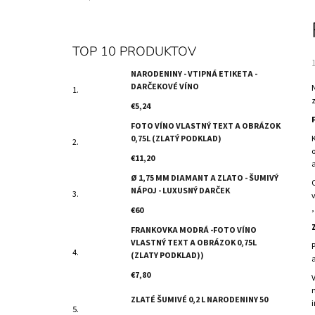
VÍNO
B
€5,24
O
Č
TOP 10 PRODUKTOV
N
NARODENINY - VTIPNÁ ETIKETA -
Ý
DARČEKOVÉ VÍNO
N
P
€5,24
A
FOTO VÍNO VLASTNÝ TEXT A OBRÁZOK
N
0,75L (ZLATÝ PODKLAD)
E
€11,20
L
Ø 1,75 MM DIAMANT A ZLATO - ŠUMIVÝ
NÁPOJ - LUXUSNÝ DARČEK
€60
FRANKOVKA MODRÁ -FOTO VÍNO
VLASTNÝ TEXT A OBRÁZOK 0,75L
(ZLATY PODKLAD))
€7,80
ZLATÉ ŠUMIVÉ 0,2 L NARODENINY 50