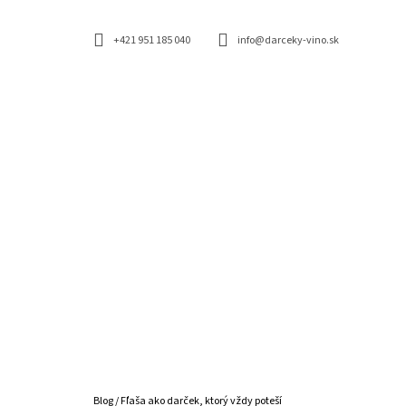
K
Prejsť
na
O
SPÄŤ
SPÄŤ
obsah
+421 951 185 040
info@darceky-vino.sk
DO
DO
Š
OBCHODU
OBCHODU
Í
K
NARODENINY - VTIPNÁ ETIKETA - DARČEKOVÉ
Domov
Blog
/
Fľaša ako darček, ktorý vždy poteší