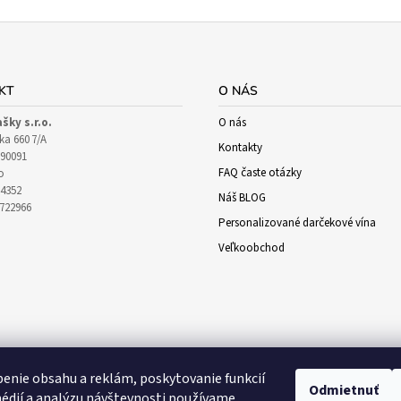
KT
O NÁS
ašky s.r.o.
O nás
ka 660 7/A
Kontakty
90091
FAQ časte otázky
o
64352
Náš BLOG
1722966
Personalizované darčekové vína
Veľkoobchod
enie obsahu a reklám, poskytovanie funkcií
Odmietnuť
édií a analýzu návštevnosti používame