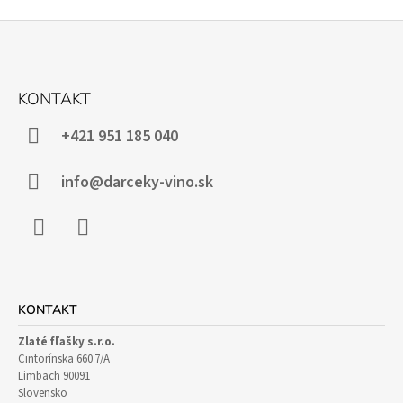
Z
Á
KONTAKT
P
Ä
+421 951 185 040
T
I
info@darceky-vino.sk
E
Facebook
Instagram
KONTAKT
Zlaté fľašky s.r.o.
Cintorínska 660 7/A
Limbach 90091
Slovensko