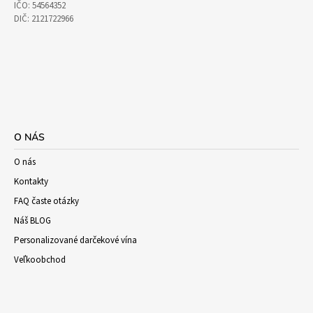
IČO: 54564352
DIČ: 2121722966
O NÁS
O nás
Kontakty
FAQ časte otázky
Náš BLOG
Personalizované darčekové vína
Veľkoobchod