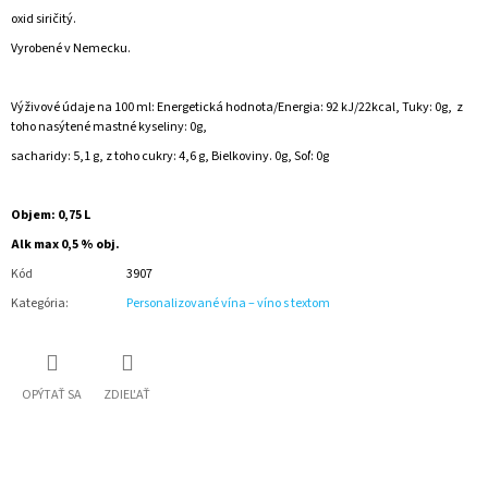
oxid siričitý.
Vyrobené v Nemecku.
Výživové údaje na 100 ml: Energetická hodnota/Energia: 92 kJ/22kcal, Tuky: 0g, z
toho nasýtené mastné kyseliny: 0g,
sacharidy: 5,1 g, z toho cukry: 4,6 g, Bielkoviny. 0g, Soľ: 0g
Objem: 0,75 L
Alk max 0,5 % obj.
Kód
3907
Kategória
:
Personalizované vína – víno s textom
OPÝTAŤ SA
ZDIEĽAŤ