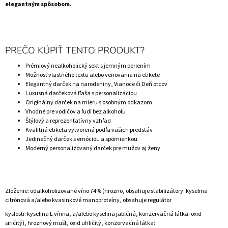
elegantným spôsobom.
PREČO KÚPIŤ TENTO PRODUKT?
Prémiový nealkoholický sekt s jemným perlením
Možnosť vlastného textu alebo venovania na etikete
Elegantný darček na narodeniny, Vianoce či Deň otcov
Luxusná darčeková fľaša s personalizáciou
Originálny darček na mieru s osobným odkazom
Vhodné pre vodičov a ľudí bez alkoholu
Štýlový a reprezentatívny vzhľad
Kvalitná etiketa vytvorená podľa vašich predstáv
Jedinečný darček s emóciou a spomienkou
Moderný personalizovaný darček pre mužov aj ženy
Zloženie: odalkoholizované víno 74% (hrozno, obsahuje stabilizátory: kyselina
citrónová a/alebo kvasinkové manoproteíny, obsahuje regulátor
kyslosti: kyselina L vínna, a/alebo kyselina jablčná, konzervačná látka: oxid
siričitý), hroznový mušt, oxid uhličitý, konzervačná látka: