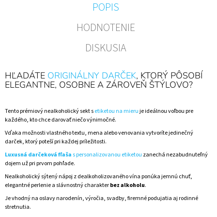
POPIS
HODNOTENIE
DISKUSIA
HĽADÁTE
ORIGINÁLNY DARČEK
, KTORÝ PÔSOBÍ
ELEGANTNE, OSOBNE A ZÁROVEŇ ŠTÝLOVO?
Tento prémiový nealkoholický sekt s
etiketou na mieru
je ideálnou voľbou pre
každého, kto chce darovať niečo výnimočné.
Vďaka možnosti vlastného textu, mena alebo venovania vytvoríte jedinečný
darček, ktorý poteší pri každej príležitosti.
Luxusná darčeková fľaša
s personalizovanou etiketou
zanechá nezabudnuteľný
dojem už pri prvom pohľade.
Nealkoholický sýtený nápoj z dealkoholizovaného vína ponúka jemnú chuť,
elegantné perlenie a slávnostný charakter
bez alkoholu
.
Je vhodný na oslavy narodenín, výročia, svadby, firemné podujatia aj rodinné
stretnutia.