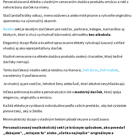
Personalizovaná etiketa s vlastným venovaním dodáva produktu emóciu a robí z
neho krásny darček na mieru.
Stačí pridať krátky odkaz, meno oslávenca alebo milé prianie a vytvoríte originálnu
spomienku na výnimočný okamih.
Nealko
sekt je skvelým darčekom pre rodičov, partnera, kolegov, kamarátov aj
blízkych, ktorí si chcú vychutnať slávnostnú atmosféru
bez alkoholu
.
Elegantný dizajn fľaše a kvalitné spracovanie etikety vytvárajú luxusný vzhľad
vhodný aj ako reprezentatívny darček.
Vlastné venovanie na etikete dodáva produktu osobný charakter, ktorý bežné
darčeky nemajú.
Tento darčekový nealko sekt je ideálny na Vianoce,
Deň otcov
,
Deň matiek
,
narodeniny či poďakovanie.
Je vhodný aj pre vodičov, tehotné ženy alebo ľudí, ktorí alkohol nevyhľadávajú.
Vďaka prémiovej kvalite a personalizácii ide o
moderný darček
, ktorý spája
eleganciu, originalitu a emóciu.
Každá etiketa je vyrábaná individuálne podľa vašich predstáv, aby bol výsledok
presne taký, aký si želáte.
Minimalistický dizajn s vlastným textom pôsobí vkusne a nadčasovo.
Personalizovaný nealkoholický sekt je krásnym spôsobom, ako povedať
„ďakujem“, „milujem ťa“ alebo „všetko najlepšie“ originálnym a