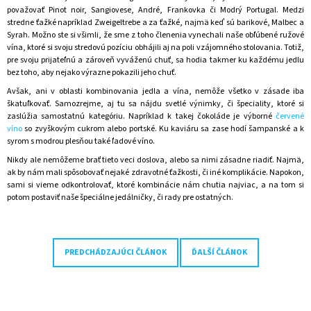
považovať Pinot noir, Sangiovese, André, Frankovka či Modrý Portugal. Medzi
stredne ťažké napríklad Zweigeltrebe a za ťažké, najmä keď sú barikové, Malbec a
Syrah. Možno ste si všimli, že sme z toho členenia vynechali naše obľúbené ružové
vína, ktoré si svoju stredovú pozíciu obhájili aj na poli vzájomného stolovania. Totiž,
pre svoju prijateľnú a zároveň vyváženú chuť, sa hodia takmer ku každému jedlu
bez toho, aby nejako výrazne pokazili jeho chuť.
Avšak, ani v oblasti kombinovania jedla a vína, nemôže všetko v zásade iba
škatuľkovať. Samozrejme, aj tu sa nájdu svetlé výnimky, či špeciality, ktoré si
zaslúžia samostatnú kategóriu. Napríklad k takej čokoláde je výborné
červené
víno
so zvyškovým cukrom alebo portské. Ku kaviáru sa zase hodí šampanské a k
syrom s modrou plesňou také ľadové víno.
Nikdy ale nemôžeme brať tieto veci doslova, alebo sa nimi zásadne riadiť. Najmä,
ak by nám mali spôsobovať nejaké zdravotné ťažkosti, či iné komplikácie. Napokon,
sami si vieme odkontrolovať, ktoré kombinácie nám chutia najviac, a na tom si
potom postaviť naše špeciálne jedálničky, či rady pre ostatných.
PREDCHÁDZAJÚCI ČLÁNOK
ĎALŠÍ ČLÁNOK