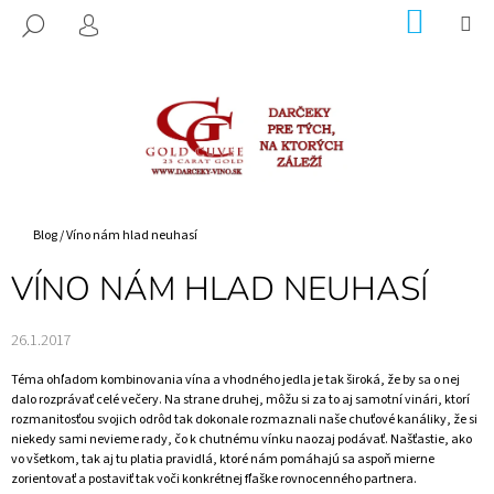
K
Prejsť
NÁKUP
M
HĽADAŤ
na
KOŠÍK
O
PRIHLÁSENIE
SPÄŤ
SPÄŤ
obsah
Š
Í
Č
K
O
P
O
T
Domov
Blog
/
Víno nám hlad neuhasí
R
VÍNO NÁM HLAD NEUHASÍ
E
B
26.1.2017
U
J
Téma ohľadom kombinovania vína a vhodného jedla je tak široká, že by sa o nej
E
dalo rozprávať celé večery. Na strane druhej, môžu si za to aj samotní vinári, ktorí
rozmanitosťou svojich odrôd tak dokonale rozmaznali naše chuťové kanáliky, že si
T
niekedy sami nevieme rady, čo k chutnému vínku naozaj podávať. Našťastie, ako
E
vo všetkom, tak aj tu platia pravidlá, ktoré nám pomáhajú sa aspoň mierne
zorientovať a postaviť tak voči konkrétnej fľaške rovnocenného partnera.
N