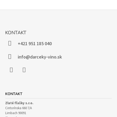
Z
Á
KONTAKT
P
Ä
+421 951 185 040
T
I
info@darceky-vino.sk
E
Facebook
Instagram
KONTAKT
Zlaté fľašky s.r.o.
Cintorínska 660 7/A
Limbach 90091