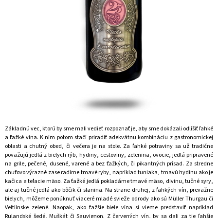
M
E
NEALKO
FOTO
DARČEK
PRE
DIEVČATÁ
0,75
L
–
NARODENINOVÁ
DARČEKOVÁ
FĽAŠA
Základnú vec, ktorú by sme mali vedieť rozpoznať je, aby sme dokázali odlíšiť ľahké
S
VLASTNOU
a ťažké vína. K ním potom stačí priradiť adekvátnu kombináciu z gastronomickej
FOTKOU
oblasti a chutný obed, či večera je na stole. Za ľahké potraviny sa už tradične
považujú jedlá z bielych rýb, hydiny, cestoviny, zelenina, ovocie, jedlá pripravené
€7,50
na grile, pečené, dusené, varené a bez ťažkých, či pikantných prísad. Za stredne
chuťovo výrazné zase radíme tmavé ryby, napríklad tuniaka, tmavú hydinu ako je
kačica a teľacie mäso. Za ťažké jedlá pokladáme tmavé mäso, divinu, tučné syry,
ale aj tučné jedlá ako bôčik či slanina. Na strane druhej, z ľahkých vín, prevažne
bielych, môžeme ponúknuť viaceré mladé svieže odrody ako sú Müller Thurgau či
Veltlínske zelené. Naopak, ako ťažšie biele vína si vieme predstaviť napríklad
Rulandské šedé, Muškát či Sauvignon. Z červených vín, by sa dali za tie ľahšie