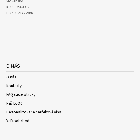
Slovensko
IČO: 54564352
DIČ: 2121722966
O NÁS
O nás
Kontakty
FAQ časte otázky
Náš BLOG
Personalizované darčekové vína
Veľkoobchod