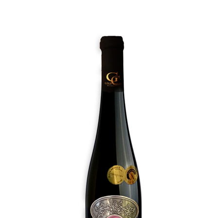
Á
J
S
Ť
?
HĽADAŤ
O
D
P
O
R
Ú
Č
A