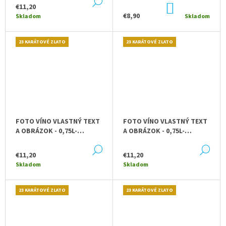
DETAIL
DO
€11,20
KOŠÍKA
€8,90
Skladom
Skladom
23 KARÁTOVÉ ZLATO
23 KARÁTOVÉ ZLATO
FOTO VÍNO VLASTNÝ TEXT
FOTO VÍNO VLASTNÝ TEXT
A OBRÁZOK - 0,75L-
A OBRÁZOK - 0,75L-
VINTAGE RÁM
VINTAGE
DETAIL
DE
€11,20
€11,20
Skladom
Skladom
23 KARÁTOVÉ ZLATO
23 KARÁTOVÉ ZLATO