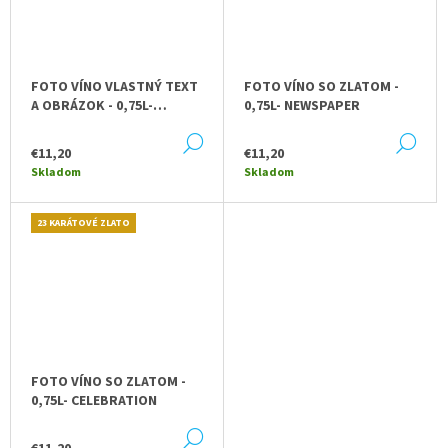
FOTO VÍNO VLASTNÝ TEXT
FOTO VÍNO SO ZLATOM -
A OBRÁZOK - 0,75L-
0,75L- NEWSPAPER
ORNAMENT
DETAIL
DE
€11,20
€11,20
Skladom
Skladom
23 KARÁTOVÉ ZLATO
FOTO VÍNO SO ZLATOM -
0,75L- CELEBRATION
DETAIL