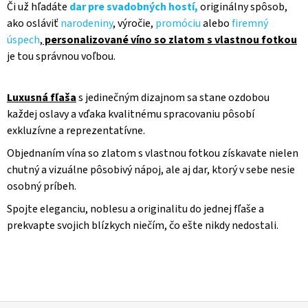
U
Či už hľadáte
dar pre svadobných hostí,
originálny spôsob,
ako osláviť
narodeniny
, výročie,
promóciu
alebo
firemný
úspech
,
personalizované víno so zlatom s vlastnou fotkou
je tou správnou voľbou.
Luxusná fľaša
s jedinečným dizajnom sa stane ozdobou
každej oslavy a vďaka kvalitnému spracovaniu pôsobí
exkluzívne a reprezentatívne.
Objednaním vína so zlatom s vlastnou fotkou získavate nielen
chutný a vizuálne pôsobivý nápoj, ale aj dar, ktorý v sebe nesie
osobný príbeh.
Spojte eleganciu, noblesu a originalitu do jednej fľaše a
prekvapte svojich blízkych niečím, čo ešte nikdy nedostali.