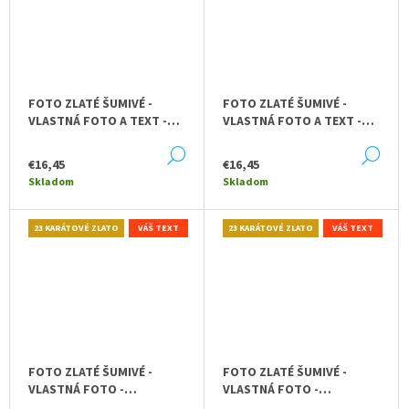
M
E
1,5
L
FOTO ZLATÉ ŠUMIVÉ -
FOTO ZLATÉ ŠUMIVÉ -
NEALKO
JAHODOVÉ
VLASTNÁ FOTO A TEXT -
VLASTNÁ FOTO A TEXT -
ŠAMPANSKÉ
VINTAGE
ORNAMENT
PRE
DETAIL
DE
€16,45
€16,45
FUTBALISTU
–
Skladom
Skladom
DETSKÉ
ŠAMPANSKÉ
|
23 KARÁTOVÉ ZLATO
VÁŠ TEXT
23 KARÁTOVÉ ZLATO
VÁŠ TEXT
DARČEK
NA
MIERU
€12,50
FOTO ZLATÉ ŠUMIVÉ -
FOTO ZLATÉ ŠUMIVÉ -
VLASTNÁ FOTO -
VLASTNÁ FOTO -
NEWSPAPER
CELEBRATION