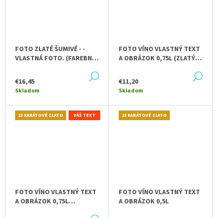
FOTO ZLATÉ ŠUMIVÉ - -
FOTO VÍNO VLASTNÝ TEXT
VLASTNÁ FOTO. (FAREBNÁ
A OBRÁZOK 0,75L (ZLATÝ
FOTKA)
PODKLAD)
DETAIL
DE
€16,45
€11,20
Skladom
Skladom
23 KARÁTOVÉ ZLATO
VÁŠ TEXT
23 KARÁTOVÉ ZLATO
FOTO VÍNO VLASTNÝ TEXT
FOTO VÍNO VLASTNÝ TEXT
A OBRÁZOK 0,75L
A OBRÁZOK 0,5L
(FAREBNÁ FOTKA)