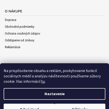
O NÁKUPE
Doprava
Obchodné podmienky
Ochrana osobných údajov
Odstúpenie od zmluvy
Reklamácie
Na prispôsobenie obsahu a reklám, poskytovanie funkcií
sociálnych médií a analýzu návštevnosti používame súbory
cookie. Viac informácií
tu
.
Nastavenie
© 2026 Darceky-vino.sk. Všetky práva
a
Vytvoril Shoptet
WEBHUT.sk