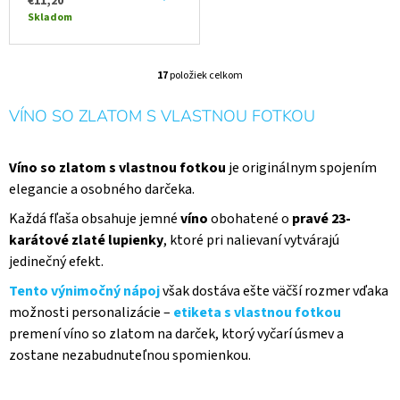
€11,20
Skladom
17
položiek celkom
O
V
VÍNO SO ZLATOM S VLASTNOU FOTKOU
L
Á
D
A
Víno so zlatom s vlastnou fotkou
je originálnym spojením
C
elegancie a osobného darčeka.
I
E
Každá fľaša obsahuje jemné
víno
obohatené o
pravé 23-
P
karátové zlaté lupienky
, ktoré pri nalievaní vytvárajú
R
jedinečný efekt.
V
K
Tento výnimočný nápoj
však dostáva ešte väčší rozmer vďaka
Y
možnosti personalizácie –
etiketa s vlastnou fotkou
V
premení víno so zlatom na darček, ktorý vyčarí úsmev a
Ý
P
zostane nezabudnuteľnou spomienkou.
I
S