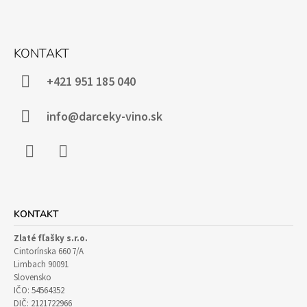
Z
Á
KONTAKT
P
Ä
+421 951 185 040
T
I
info@darceky-vino.sk
E
Facebook
Instagram
KONTAKT
Zlaté fľašky s.r.o.
Cintorínska 660 7/A
Limbach 90091
Slovensko
IČO: 54564352
DIČ: 2121722966