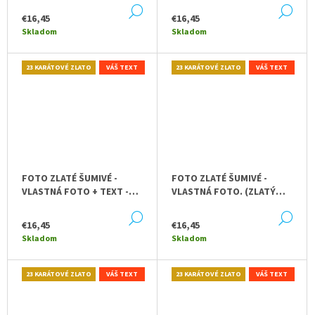
DETAIL
DE
€16,45
€16,45
Skladom
Skladom
23 KARÁTOVÉ ZLATO
VÁŠ TEXT
23 KARÁTOVÉ ZLATO
VÁŠ TEXT
FOTO ZLATÉ ŠUMIVÉ -
FOTO ZLATÉ ŠUMIVÉ -
VLASTNÁ FOTO + TEXT -
VLASTNÁ FOTO. (ZLATÝ
FAREBNÝ RÁM
PODKLAD)
DETAIL
DE
€16,45
€16,45
Skladom
Skladom
23 KARÁTOVÉ ZLATO
VÁŠ TEXT
23 KARÁTOVÉ ZLATO
VÁŠ TEXT