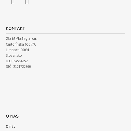
Facebook
Instagram
KONTAKT
Zlaté fľašky s.r.o.
Cintorínska 660 7/A
Limbach 90091
Slovensko
IČO: 54564352
DIČ: 2121722966
O NÁS
O nás