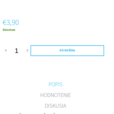
M
E
€3,90
FOTO
VÍNO
VLASTNÝ
Jednotková
Skladom
TEXT
cena:
A
OBRÁZOK
-
0,75L-
DO KOŠÍKA
FAREBNÝ
RÁM
€11,20
POPIS
HODNOTENIE
DISKUSIA