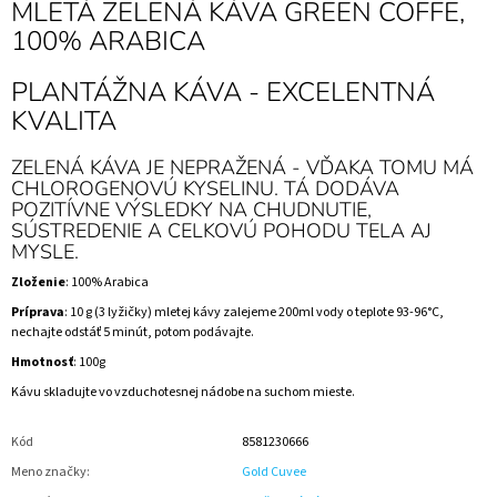
MLETÁ ZELENÁ KÁVA GREEN COFFE,
100% ARABICA
PLANTÁŽNA KÁVA - EXCELENTNÁ
KVALITA
ZELENÁ KÁVA JE NEPRAŽENÁ - VĎAKA TOMU MÁ
CHLOROGENOVÚ KYSELINU. TÁ DODÁVA
POZITÍVNE VÝSLEDKY NA CHUDNUTIE,
SÚSTREDENIE A CELKOVÚ POHODU TELA AJ
MYSLE.
Zloženie
: 100% Arabica
Príprava
: 10 g (3 lyžičky) mletej kávy zalejeme 200ml vody o teplote 93-96°C,
nechajte odstáť 5 minút, potom podávajte.
Hmotnosť
: 100g
Kávu skladujte vo vzduchotesnej nádobe na suchom mieste.
Kód
8581230666
Meno značky
:
Gold Cuvee