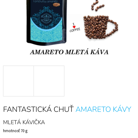
Á
J
S
Ť
?
HĽADAŤ
O
D
P
FANTASTICKÁ CHUŤ
AMARETO KÁVY
O
R
MLETÁ KÁVIČKA
Ú
Č
hmotnosť 70 g
A