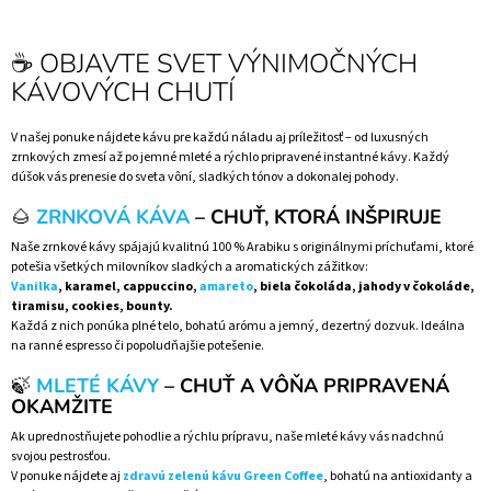
☕ OBJAVTE SVET VÝNIMOČNÝCH
KÁVOVÝCH CHUTÍ
V našej ponuke nájdete kávu pre každú náladu aj príležitosť – od luxusných
zrnkových zmesí až po jemné mleté a rýchlo pripravené instantné kávy. Každý
dúšok vás prenesie do sveta vôní, sladkých tónov a dokonalej pohody.
🌰
ZRNKOVÁ KÁVA
– CHUŤ, KTORÁ INŠPIRUJE
Naše zrnkové kávy spájajú kvalitnú 100 % Arabiku s originálnymi príchuťami, ktoré
potešia všetkých milovníkov sladkých a aromatických zážitkov:
Vanilka
, karamel, cappuccino,
amareto
, biela čokoláda, jahody v čokoláde,
tiramisu, cookies, bounty.
Každá z nich ponúka plné telo, bohatú arómu a jemný, dezertný dozvuk. Ideálna
na ranné espresso či popoludňajšie potešenie.
🍃
MLETÉ KÁVY
– CHUŤ A VÔŇA PRIPRAVENÁ
OKAMŽITE
Ak uprednostňujete pohodlie a rýchlu prípravu, naše mleté kávy vás nadchnú
svojou pestrosťou.
V ponuke nájdete aj
zdravú zelenú kávu Green Coffee
, bohatú na antioxidanty a