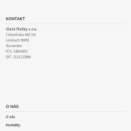
Facebook
Instagram
KONTAKT
Zlaté fľašky s.r.o.
Cintorínska 660 7/A
Limbach 90091
Slovensko
IČO: 54564352
DIČ: 2121722966
O NÁS
O nás
Kontakty