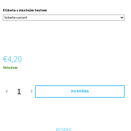
M
E
Etiketa s vlastným textom
ĎAKUJEM
TI
-
JAHODOVÉ
VÍNO
€6,99
€4,20
Jednotková
Skladom
cena:
DO KOŠÍKA
POPIS