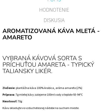
HODNOTENIE
DISKUSIA
AROMATIZOVANÁ KÁVA MLETÁ -
AMARETO
VYBRANÁ KÁVOVÁ SORTA S
PRÍCHUŤOU AMARETA - TYPICKÝ
TALIANSKY LIKÉR.
Zloženie
: plantážna káva 100% Arabica, aróma amareto (2%)
Príprava
: 7g mletej kávy zalejeme 100ml vody o teplote 93-94°C
Hmotnosť
: 70g
Kávu skladujte vo vzduchotesnej nádobe na suchom mieste.