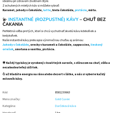
ideálnu pri zdravom životnom štýle.
Z ochutených mletých káv si môžete vybrať:
Karamel, jahody v čokoláde,
latte
, biela čokoláda,
pistácia
, mäta.
💫
INSTANTNÉ (ROZPUSTNÉ) KÁVY
– CHUŤ BEZ
ČAKANIA
Perfektná voľba pre tých, ktorí si chcú vychutnať skvelú kávu kdekoľvek a
kedykoľvek.
Naše instantné kávy prekvapia výnimočnou chuťou aj arómou:
Jahody v čokoláde
, orechy v karameli a čokoláde, cappuccino,
lieskový
oriešok
, smotana a vanilka, pistácia.
🌟 Každý typ kávy je vyrobený z kvalitných surovín, s dôrazom na chuť, vôňu a
nezabudnuteľný zážitok.
Či už hľadáte energiu na ráno alebo dezert v šálke, u nás si vyberie každý
milovník kávy.
Kód
8581230663
Meno značky
:
Gold Cuvee
Kategória
:
Darčeková káva
Hmotnosť
:
1 kg