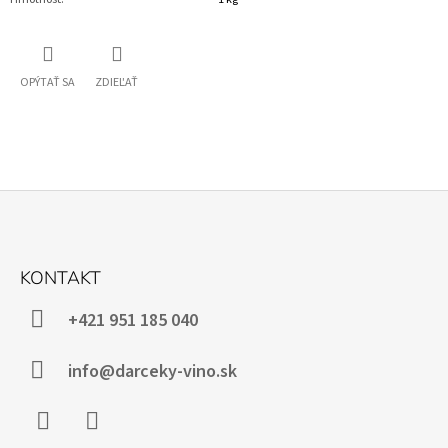
OPÝTAŤ SA
ZDIEĽAŤ
Z
Á
KONTAKT
P
Ä
+421 951 185 040
T
I
info@darceky-vino.sk
E